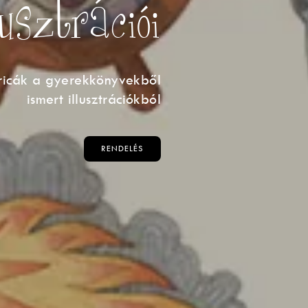
lusztrációi
ricák a gyerekkönyvekből
ismert illusztrációkból
RENDELÉS