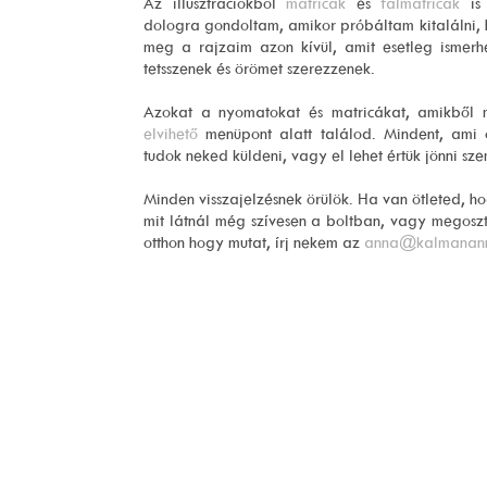
Az illusztrációkból
matricák
és
falmatricák
is 
dologra gondoltam, amikor próbáltam kitalálni,
meg a rajzaim azon kívül, amit esetleg ismerh
tetsszenek és örömet szerezzenek.
Azokat a nyomatokat és matricákat, amikből
elvihető
menüpont alatt találod. Mindent, ami 
tudok neked küldeni, vagy el lehet értük jönni s
Minden visszajelzésnek örülök. Ha van ötleted, h
mit látnál még szívesen a boltban, vagy megos
otthon hogy mutat, írj nekem az
anna@kalmanann