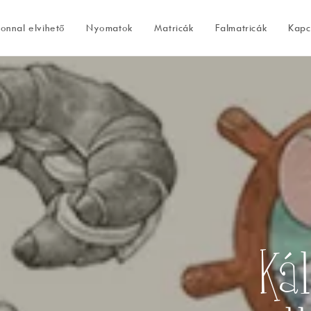
onnal elvihető
Nyomatok
Matricák
Falmatricák
Kapc
Ká