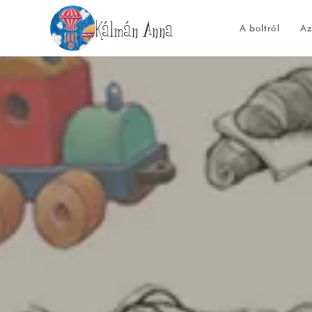
Kálmán Anna
A boltról
Az