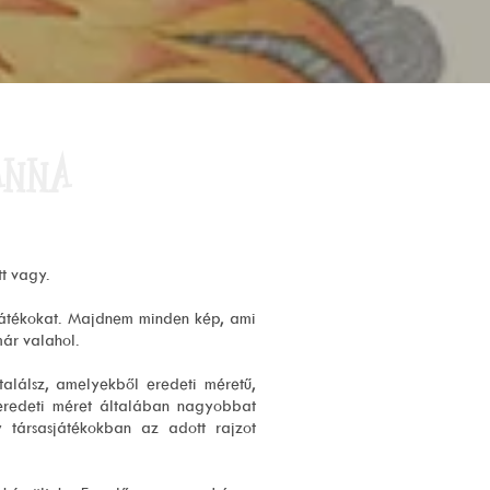
ANNA
t vagy.
sjátékokat. Majdnem minden kép, ami
már valahol.
 találsz, amelyekből eredeti méretű,
eredeti méret általában nagyobbat
társasjátékokban az adott rajzot