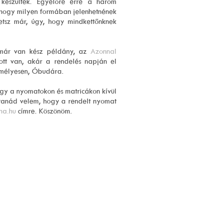
készültek. Egyelőre erre a három
 hogy milyen formában jelenhetnének
etsz már, úgy, hogy mindkettőnknek
 már van kész példány, az
Azonnal
ott van, akár a rendelés napján el
zemélyesen, Óbudára.
ogy a nyomatokon és matricákon kívül
ztanád velem, hogy a rendelt nyomat
a.hu
címre. Köszönöm.