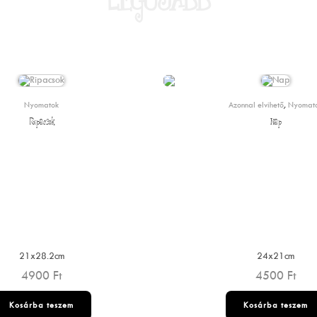
LEGÚJABB
Nyomatok
Azonnal elvihető
,
Nyomat
Ripacsok
Nap
21x28.2cm
24x21cm
4900
Ft
4500
Ft
Kosárba teszem
Kosárba teszem