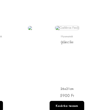
ok
Nyomatok
Galléros Fecó
26x21cm
5900
Ft
Kosárba teszem