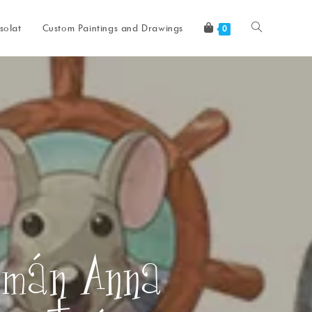
solat
Custom Paintings and Drawings
0
lmán Anna