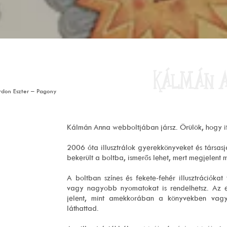
KÁLMÁN 
rdon
Eszter
–
Pagony
Kálmán Anna webboltjában jársz. Örülök, hogy it
2006 óta illusztrálok gyerekkönyveket és társa
bekerült a boltba, ismerős lehet, mert megjelent 
A boltban színes és fekete-fehér illusztrációkat
vagy nagyobb nyomatokat is rendelhetsz. Az 
jelent, mint amekkorában a könyvekben vagy 
láthattad.