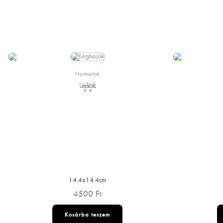
Nyomatok
Léghajók
14.4x14.4cm
4500
Ft
Kosárba teszem