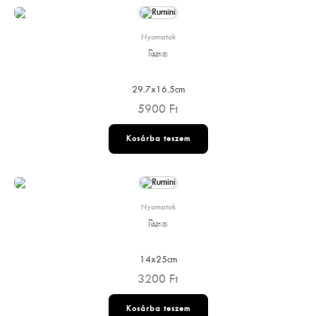
Nyomatok
Rumini
29.7x16.5cm
5900
Ft
Kosárba teszem
Nyomatok
Rumini
14x25cm
3200
Ft
Kosárba teszem