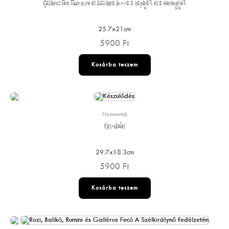
Galléros Fecó Ruminire és Balikóra bízza a naplóját és a derengőjét
25.7x21cm
5900
Ft
Kosárba teszem
Nyomatok
Készülődés
29.7x18.3cm
5900
Ft
Kosárba teszem