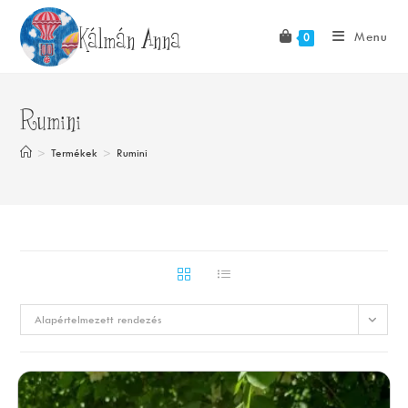
Skip
Kálmán Anna
to
Menu
0
content
Rumini
>
Termékek
>
Rumini
Alapértelmezett rendezés