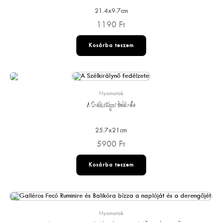
21.4x9.7cm
1190
Ft
Kosárba teszem
Nyomatok
A Szélkirálynő fedélzete
25.7x21cm
5900
Ft
Kosárba teszem
Nyomatok