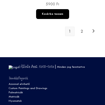
5900
Ft
Kosárba teszem
1
2
© Kálmán Anna, 2023-2026 |
Minden jog fenntartva
Termékkategóriák
Azonnal elvihető
Custom Paintings and Drawings
Falmatricák
Matricák
Nyomatok