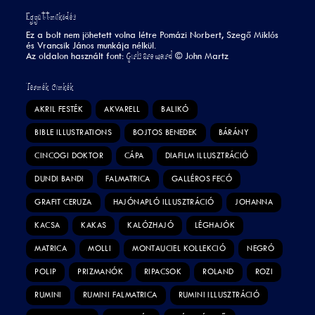
Együttműködés
Ez a bolt nem jöhetett volna létre Pomázi Norbert, Szegő Miklós
és Vrancsik János munkája nélkül.
Girls are weird
Az oldalon használt font:
©
John Martz
Termék Címkék
AKRIL FESTÉK
AKVARELL
BALIKÓ
BIBLE ILLUSTRATIONS
BOJTOS BENEDEK
BÁRÁNY
CINCOGI DOKTOR
CÁPA
DIAFILM ILLUSZTRÁCIÓ
DUNDI BANDI
FALMATRICA
GALLÉROS FECÓ
GRAFIT CERUZA
HAJÓNAPLÓ ILLUSZTRÁCIÓ
JOHANNA
KACSA
KAKAS
KALÓZHAJÓ
LÉGHAJÓK
MATRICA
MOLLI
MONTAUCIEL KOLLEKCIÓ
NEGRÓ
POLIP
PRIZMANÓK
RIPACSOK
ROLAND
ROZI
RUMINI
RUMINI FALMATRICA
RUMINI ILLUSZTRÁCIÓ