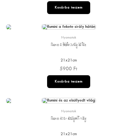
Kosárba teszem
Nyomatok
Rumini a fekete sirály hátán
21x21cm
5900
Ft
Kosárba teszem
Nyomatok
Rumini és az elsüllyedt világ
21x21cm