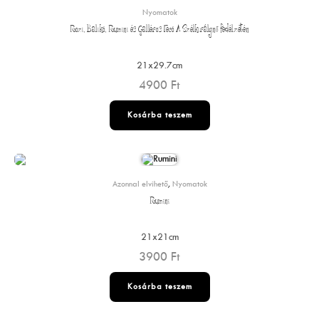
Nyomatok
Rozi, Balikó, Rumini és Galléros Fecó A Szélkirálynő fedélzetén
21x29.7cm
4900
Ft
Kosárba teszem
Azonnal elvihető
,
Nyomatok
Rumini
21x21cm
3900
Ft
Kosárba teszem