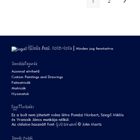
1
2
© Kálmán Anna, 2023-2026 |
Minden jog fenntartva
Termékkategóriák
Azonnal elvihető
Custom Paintings and Drawings
Falmatricák
Matricák
Nyomatok
Együttműködés
Ez a bolt nem jöhetett volna létre Pomázi Norbert, Szegő Miklós
és Vrancsik János munkája nélkül.
Girls are weird
Az oldalon használt font:
©
John Martz
Termék Címkék