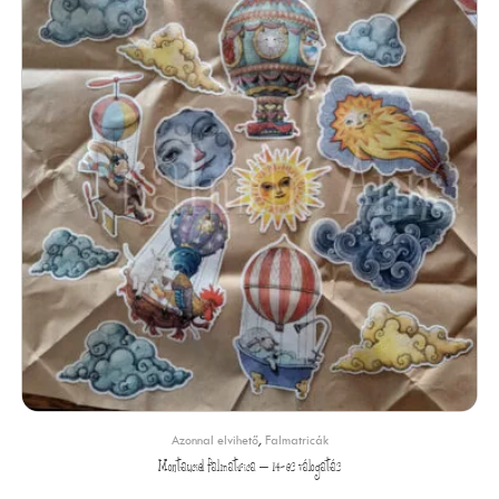
Azonnal elvihető
,
Falmatricák
Montauciel falmatrica – 14-es válogatás