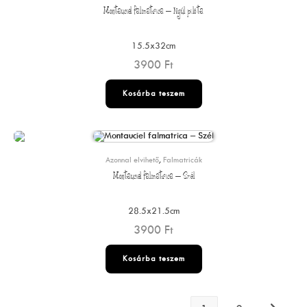
Montauciel falmatrica – Nyúl pilóta
15.5x32cm
3900
Ft
Kosárba teszem
Azonnal elvihető
,
Falmatricák
Montauciel falmatrica – Szél
28.5x21.5cm
3900
Ft
Kosárba teszem