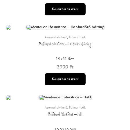
Kosárba teszem
Azonnal elvihető
,
Falmatricák
Montauciel falmatrica – Habfürdőző bárány
19x31.5cm
3900
Ft
Kosárba teszem
Azonnal elvihető
,
Falmatricák
Montauciel falmatrica – Hold
16.5x16.5cm