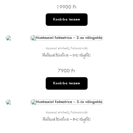
19900
Ft
Kosárba teszem
Azonnal elvihető
,
Falmatricák
Montauciel falmatrica – 3-as válogatás
7900
Ft
Kosárba teszem
Azonnal elvihető
,
Falmatricák
Montauciel falmatrica – 5-ös válogatás