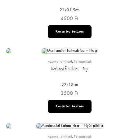
21x31.5cm
4500
Ft
Kosárba teszem
Azonnal elvihető
,
Falmatricák
Montauciel falmatrica – Nap
22x18cm
3500
Ft
Kosárba teszem
Azonnal elvihető
,
Falmatricák