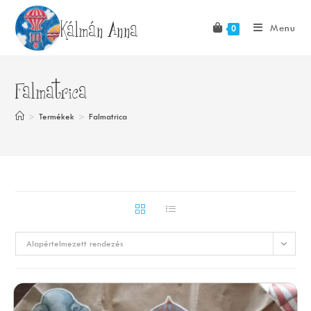
Skip
Kálmán Anna
to
Menu
0
content
Falmatrica
>
Termékek
>
Falmatrica
Alapértelmezett rendezés