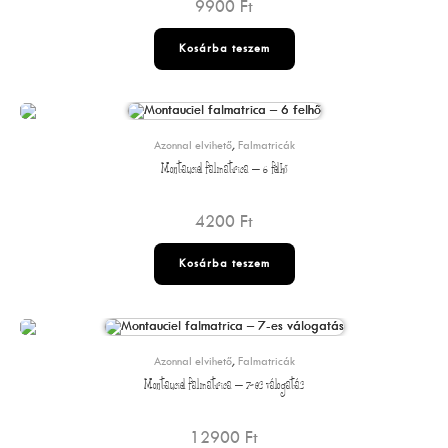
9900
Ft
Kosárba teszem
Azonnal elvihető
,
Falmatricák
Montauciel falmatrica – 6 felhő
4200
Ft
Kosárba teszem
Azonnal elvihető
,
Falmatricák
Montauciel falmatrica – 7-es válogatás
12900
Ft