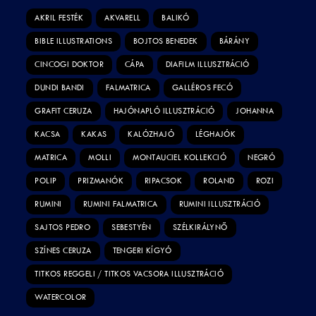
AKRIL FESTÉK
AKVARELL
BALIKÓ
BIBLE ILLUSTRATIONS
BOJTOS BENEDEK
BÁRÁNY
CINCOGI DOKTOR
CÁPA
DIAFILM ILLUSZTRÁCIÓ
DUNDI BANDI
FALMATRICA
GALLÉROS FECÓ
GRAFIT CERUZA
HAJÓNAPLÓ ILLUSZTRÁCIÓ
JOHANNA
KACSA
KAKAS
KALÓZHAJÓ
LÉGHAJÓK
MATRICA
MOLLI
MONTAUCIEL KOLLEKCIÓ
NEGRÓ
POLIP
PRIZMANÓK
RIPACSOK
ROLAND
ROZI
RUMINI
RUMINI FALMATRICA
RUMINI ILLUSZTRÁCIÓ
SAJTOS PEDRO
SEBESTYÉN
SZÉLKIRÁLYNŐ
SZÍNES CERUZA
TENGERI KÍGYÓ
TITKOS REGGELI / TITKOS VACSORA ILLUSZTRÁCIÓ
WATERCOLOR