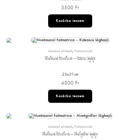
3500
Ft
Kosárba teszem
Azonnal elvihető
,
Falmatricák
Montauciel falmatrica – Kakasos léghajó
23x31cm
4500
Ft
Kosárba teszem
Azonnal elvihető
,
Falmatricák
Montauciel falmatrica – Montgolfier léghajó