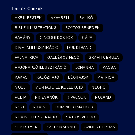
Termék Címkék
AKRIL FESTÉK
AKVARELL
BALIKÓ
BIBLE ILLUSTRATIONS
BOJTOS BENEDEK
BÁRÁNY
CINCOGI DOKTOR
CÁPA
DIAFILM ILLUSZTRÁCIÓ
DUNDI BANDI
FALMATRICA
GALLÉROS FECÓ
GRAFIT CERUZA
HAJÓNAPLÓ ILLUSZTRÁCIÓ
JOHANNA
KACSA
KAKAS
KALÓZHAJÓ
LÉGHAJÓK
MATRICA
MOLLI
MONTAUCIEL KOLLEKCIÓ
NEGRÓ
POLIP
PRIZMANÓK
RIPACSOK
ROLAND
ROZI
RUMINI
RUMINI FALMATRICA
RUMINI ILLUSZTRÁCIÓ
SAJTOS PEDRO
SEBESTYÉN
SZÉLKIRÁLYNŐ
SZÍNES CERUZA