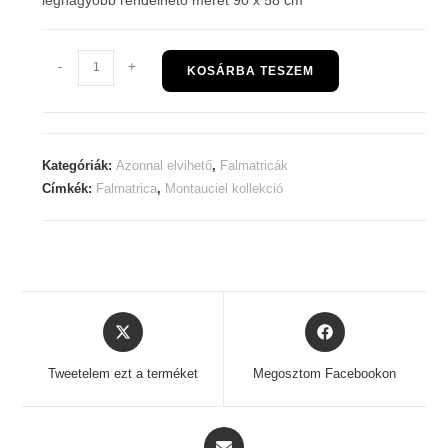
Montauciel
-
+
KOSÁRBA TESZEM
falmatrica
-
6
felhő
Kategóriák:
Azonnal elvihető
,
Falmatricák
mennyiség
Címkék:
Falmatrica
,
Montauciel kollekció
Opens
Opens
in
in
a
a
Tweetelem ezt a terméket
Megosztom Facebookon
new
new
window
window
Opens