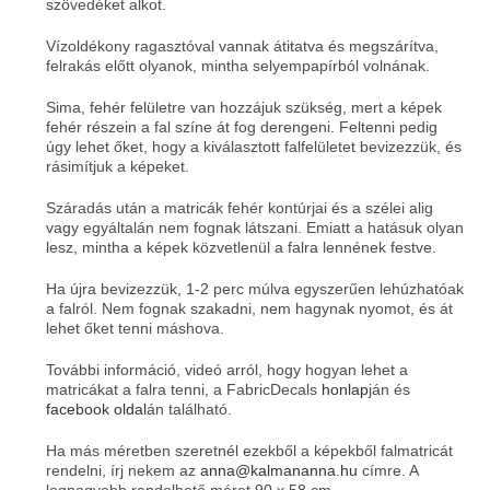
szövedéket alkot.
Vízoldékony ragasztóval vannak átitatva és megszárítva,
felrakás előtt olyanok, mintha selyempapírból volnának.
Sima, fehér felületre van hozzájuk szükség, mert a képek
fehér részein a fal színe át fog derengeni. Feltenni pedig
úgy lehet őket, hogy a kiválasztott falfelületet bevizezzük, és
rásimítjuk a képeket.
Száradás után a matricák fehér kontúrjai és a szélei alig
vagy egyáltalán nem fognak látszani. Emiatt a hatásuk olyan
lesz, mintha a képek közvetlenül a falra lennének festve.
Ha újra bevizezzük, 1-2 perc múlva egyszerűen lehúzhatóak
a falról. Nem fognak szakadni, nem hagynak nyomot, és át
lehet őket tenni máshova.
További információ, videó arról, hogy hogyan lehet a
matricákat a falra tenni, a FabricDecals
honlap
ján és
facebook oldal
án található.
Ha más méretben szeretnél ezekből a képekből falmatricát
rendelni, írj nekem az
anna@kalmananna.hu
címre. A
legnagyobb rendelhető méret 90 x 58 cm