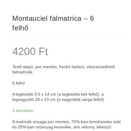
Montauciel falmatrica – 6
felhő
4200
Ft
Textil alapú, pvc mentes, freskó hatású, visszaszedhető
falmatricák.
6 felhő
A legkisebb 9.5 x 14 cm (a legkisebb kék felhő), a
legnagyobb 28 x 13 cm (a nagyobbik sárga felhő)
3 készleten
A matricák anyaga pvc mentes, 75%-ban természetes szál
és 25%-ban műanyag keveréke, ami vékony, áttetsző