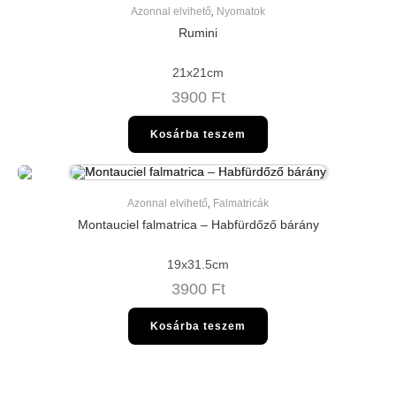
Azonnal elvihető
,
Nyomatok
Rumini
21x21cm
3900
Ft
Kosárba teszem
Azonnal elvihető
,
Falmatricák
Montauciel falmatrica – Habfürdőző bárány
19x31.5cm
3900
Ft
Kosárba teszem