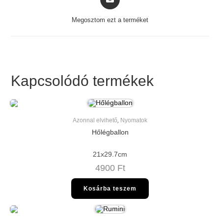
in
a
Megosztom ezt a terméket
new
window
Kapcsolódó termékek
Azonnal elvihető
,
Nyomatok
Hőlégballon
21x29.7cm
4900
Ft
Kosárba teszem