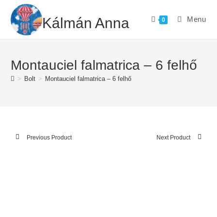
Skip
to
Kálmán Anna
Menu
0
content
Montauciel falmatrica – 6 felhő
>
Bolt
>
Montauciel falmatrica – 6 felhő
Previous Product
Next Product