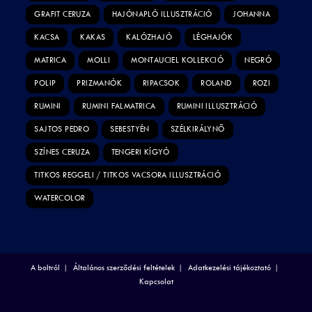
GRAFIT CERUZA
HAJÓNAPLÓ ILLUSZTRÁCIÓ
JOHANNA
KACSA
KAKAS
KALÓZHAJÓ
LÉGHAJÓK
MATRICA
MOLLI
MONTAUCIEL KOLLEKCIÓ
NEGRÓ
POLIP
PRIZMANÓK
RIPACSOK
ROLAND
ROZI
RUMINI
RUMINI FALMATRICA
RUMINI ILLUSZTRÁCIÓ
SAJTOS PEDRO
SEBESTYÉN
SZÉLKIRÁLYNŐ
SZÍNES CERUZA
TENGERI KÍGYÓ
TITKOS REGGELI / TITKOS VACSORA ILLUSZTRÁCIÓ
WATERCOLOR
A boltról
Általános szerződési feltételek
Adatkezelési tájékoztató
Kapcsolat