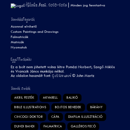
© Kálmán Anna, 2023-2026 |
Minden jog fenntartva
Termékkategóriák
Azonnal elvihető
Custom Paintings and Drawings
Falmatricák
Matricák
Nyomatok
Együttműködés
Ez a bolt nem jöhetett volna létre Pomázi Norbert, Szegő Miklós
és Vrancsik János munkája nélkül.
Girls are weird
Az oldalon használt font:
©
John Martz
Termék Címkék
AKRIL FESTÉK
AKVARELL
BALIKÓ
BIBLE ILLUSTRATIONS
BOJTOS BENEDEK
BÁRÁNY
CINCOGI DOKTOR
CÁPA
DIAFILM ILLUSZTRÁCIÓ
DUNDI BANDI
FALMATRICA
GALLÉROS FECÓ