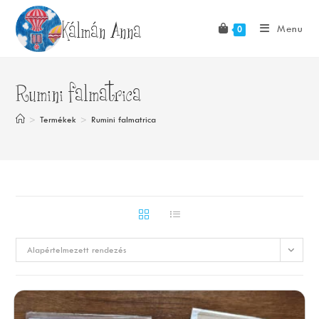
Skip
Kálmán Anna
to
Menu
0
content
Rumini falmatrica
>
Termékek
>
Rumini falmatrica
Alapértelmezett rendezés