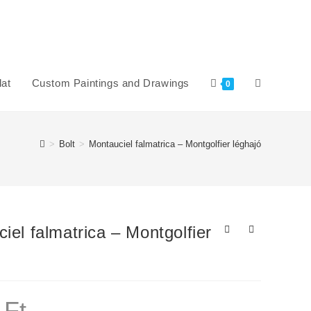
at
Custom Paintings and Drawings
Toggle
0
website
>
Bolt
>
Montauciel falmatrica – Montgolfier léghajó
search
iel falmatrica – Montgolfier
0
Ft