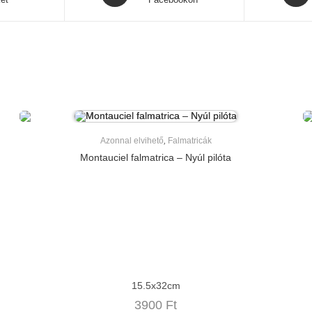
in
in
a
a
new
new
window
windo
Azonnal elvihető
,
Falmatricák
Montauciel falmatrica – Nyúl pilóta
15.5x32cm
3900
Ft