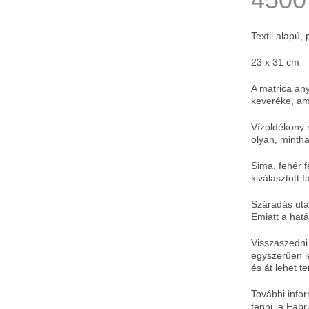
Textil alapú,
23 x 31 cm
A matrica a
keveréke, ami
Vízoldékony r
olyan, minth
Sima, fehér f
kiválasztott f
Száradás után
Emiatt a hatá
Visszaszedni 
egyszerűen l
és át lehet t
További infor
tenni, a Fab