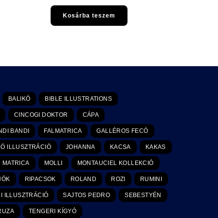
Kosárba teszem
BALIKÓ
BIBLE ILLUSTRATIONS
CINCOGI DOKTOR
CÁPA
DI BANDI
FALMATRICA
GALLÉROS FECÓ
Ó ILLUSZTRÁCIÓ
JOHANNA
KACSA
KAKAS
MATRICA
MOLLI
MONTAUCIEL KOLLEKCIÓ
NÓK
RIPACSOK
ROLAND
ROZI
RUMINI
I ILLUSZTRÁCIÓ
SAJTOS PEDRO
SEBESTYÉN
RUZA
TENGERI KÍGYÓ