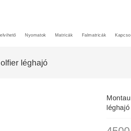
elvihető
Nyomatok
Matricák
Falmatricák
Kapcsol
olfier léghajó
Montauc
léghajó
450