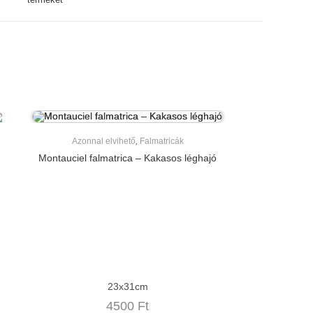
w
Azonnal elvihető
,
Falmatricák
Montauciel falmatrica – Kakasos léghajó
23x31cm
4500
Ft