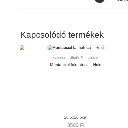
in
a
new
window
Kapcsolódó termékek
Azonnal elvihető
,
Falmatricák
Montauciel falmatrica – Hold
16.5x16.5cm
3500
Ft