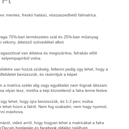
 pvc mentes, freskó hatású, visszaszedhető falmatrica.
nyaga 75%-ban természetes szál és 25%-ban műanyag
 vékony, áttetsző szövedéket alkot.
agasztóval van átitatva és megszárítva, felrakás előtt
a selyempapírból volna.
elületre van hozzá szükség, feltenni pedig úgy lehet, hogy a
alfelületet bevizezzük, és rásimítjuk a képet.
 a matrica szélei alig vagy egyáltalán nem fognak látszani.
sa olyan lesz, mintha a kép közvetlenül a falra lenne festve.
úgy lehet, hogy újra bevizezzük, és 1-2 perc múlva
e lehet húzni a falról. Nem fog szakadni, nem hagy nyomot,
enni máshova.
máció, videó arról, hogy hogyan lehet a matricákat a falra
ricDecals
honlapján
és
facebook oldal
án található.