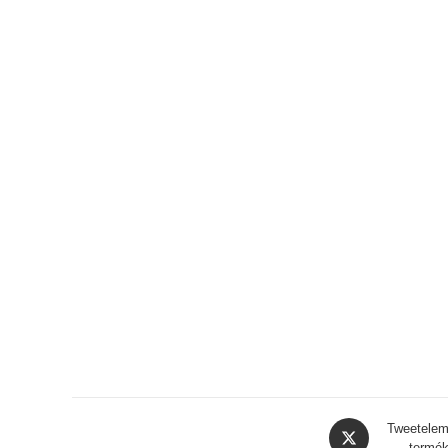
Opens
Tweetelem
termék