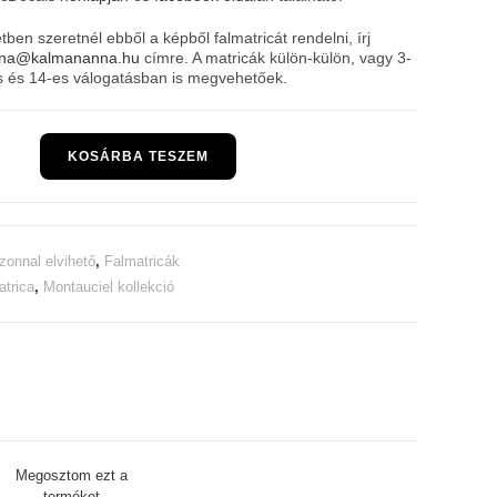
en szeretnél ebből a képből falmatricát rendelni, írj
na@kalmananna.hu
címre. A matricák külön-külön, vagy 3-
es és 14-es válogatásban is megvehetőek.
KOSÁRBA TESZEM
zonnal elvihető
,
Falmatricák
atrica
,
Montauciel kollekció
Megosztom ezt a
terméket