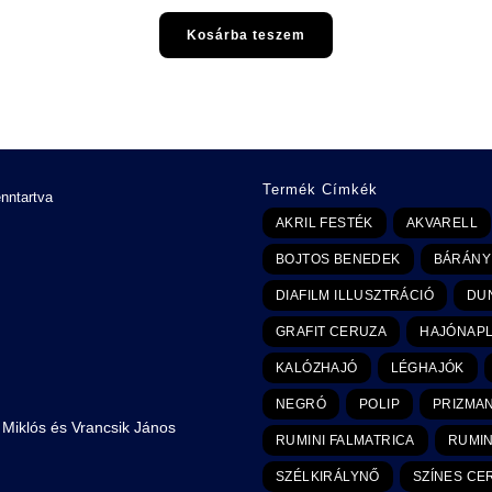
Kosárba teszem
Termék Címkék
enntartva
AKRIL FESTÉK
AKVARELL
BOJTOS BENEDEK
BÁRÁNY
DIAFILM ILLUSZTRÁCIÓ
DUN
GRAFIT CERUZA
HAJÓNAPL
KALÓZHAJÓ
LÉGHAJÓK
NEGRÓ
POLIP
PRIZMA
 Miklós és Vrancsik János
RUMINI FALMATRICA
RUMIN
SZÉLKIRÁLYNŐ
SZÍNES CE