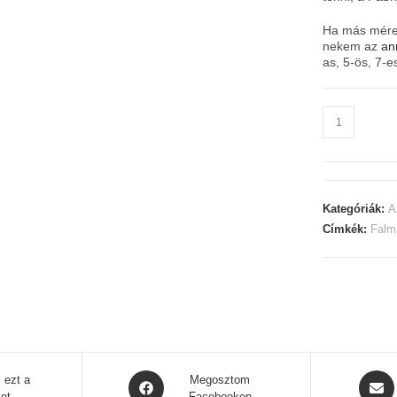
Ha más méretb
nekem az
an
as, 5-ös, 7-
Montauciel
falmatrica
-
Montgolfier
léghajó
Kategóriák:
A
mennyiség
Címkék:
Falm
Opens
Opens
 ezt a
Megosztom
et
Facebookon