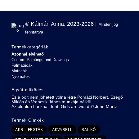
© Kálmán Anna, 2023-2026 |
Minden jog
fenntartva
Termékkategóriák
Azonnal elvihető
Custom Paintings and Drawings
Falmatricák
Matricák
Nyomatok
Együttműködés
Ez a bolt nem jöhetett volna létre Pomázi Norbert, Szegő
Miklós és Vrancsik János munkája nélkül.
Az oldalon használt font:
Girls are weird
©
John Martz
Termék Címkék
AKRIL FESTÉK
AKVARELL
BALIKÓ