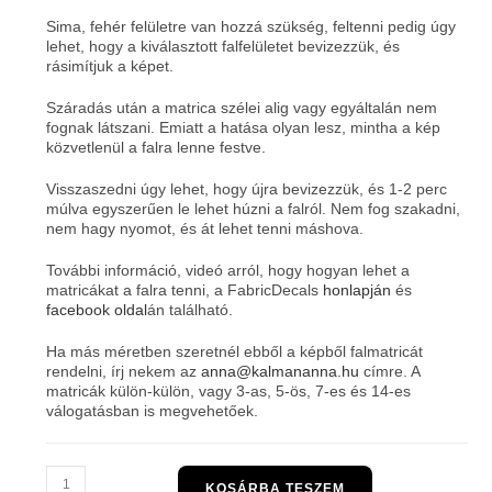
Sima, fehér felületre van hozzá szükség, feltenni pedig úgy
lehet, hogy a kiválasztott falfelületet bevizezzük, és
rásimítjuk a képet.
Száradás után a matrica szélei alig vagy egyáltalán nem
fognak látszani. Emiatt a hatása olyan lesz, mintha a kép
közvetlenül a falra lenne festve.
Visszaszedni úgy lehet, hogy újra bevizezzük, és 1-2 perc
múlva egyszerűen le lehet húzni a falról. Nem fog szakadni,
nem hagy nyomot, és át lehet tenni máshova.
További információ, videó arról, hogy hogyan lehet a
matricákat a falra tenni, a FabricDecals
honlapján
és
facebook oldal
án található.
Ha más méretben szeretnél ebből a képből falmatricát
rendelni, írj nekem az
anna@kalmananna.hu
címre. A
matricák külön-külön, vagy 3-as, 5-ös, 7-es és 14-es
válogatásban is megvehetőek.
Montauciel
KOSÁRBA TESZEM