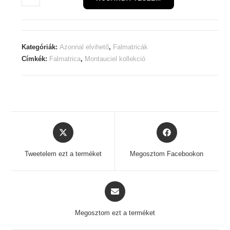
falmatrica
-
Üstökös
mennyiség
Kategóriák:
Azonnal elvihető
,
Falmatricák
Címkék:
Falmatrica
,
Montauciel kollekció
Opens
Opens
in
in
a
a
Tweetelem ezt a terméket
Megosztom Facebookon
new
new
window
window
Opens
in
a
Megosztom ezt a terméket
new
window