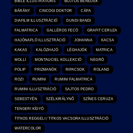
BIBLE ILLUSTRATIONS
BOJTOS BENEDEK
BÁRÁNY
CINCOGI DOKTOR
CÁPA
DIAFILM ILLUSZTRÁCIÓ
DUNDI BANDI
FALMATRICA
GALLÉROS FECÓ
GRAFIT CERUZA
HAJÓNAPLÓ ILLUSZTRÁCIÓ
JOHANNA
KACSA
KAKAS
KALÓZHAJÓ
LÉGHAJÓK
MATRICA
MOLLI
MONTAUCIEL KOLLEKCIÓ
NEGRÓ
POLIP
PRIZMANÓK
RIPACSOK
ROLAND
ROZI
RUMINI
RUMINI FALMATRICA
RUMINI ILLUSZTRÁCIÓ
SAJTOS PEDRO
SEBESTYÉN
SZÉLKIRÁLYNŐ
SZÍNES CERUZA
TENGERI KÍGYÓ
TITKOS REGGELI / TITKOS VACSORA ILLUSZTRÁCIÓ
WATERCOLOR