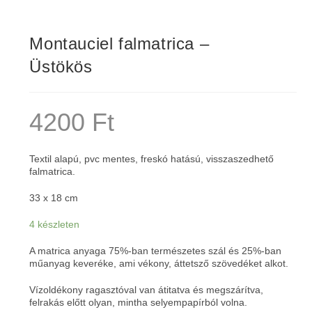
Montauciel falmatrica –
Üstökös
4200
Ft
Textil alapú, pvc mentes, freskó hatású, visszaszedhető
falmatrica.
33 x 18 cm
4 készleten
A matrica anyaga 75%-ban természetes szál és 25%-ban
műanyag keveréke, ami vékony, áttetsző szövedéket alkot.
Vízoldékony ragasztóval van átitatva és megszárítva,
felrakás előtt olyan, mintha selyempapírból volna.