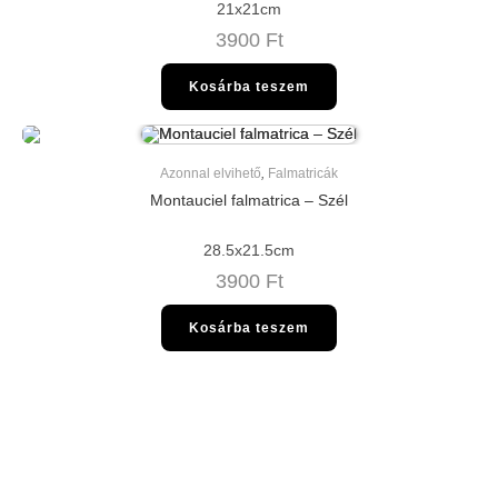
21x21cm
3900
Ft
Kosárba teszem
Azonnal elvihető
,
Falmatricák
Montauciel falmatrica – Szél
28.5x21.5cm
3900
Ft
Kosárba teszem