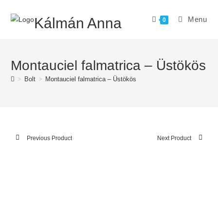
Skip
to
Kálmán Anna
Menu
0
content
Montauciel falmatrica – Üstökös
>
Bolt
>
Montauciel falmatrica – Üstökös
Previous Product
Next Product