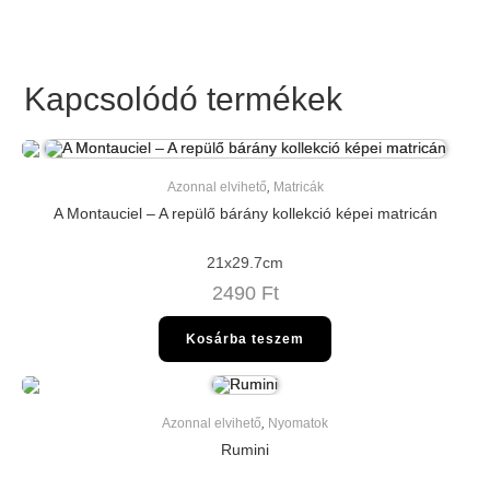
Kapcsolódó termékek
Azonnal elvihető
,
Matricák
A Montauciel – A repülő bárány kollekció képei matricán
21x29.7cm
2490
Ft
Kosárba teszem
Azonnal elvihető
,
Nyomatok
Rumini