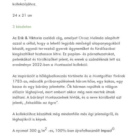
kollekciójához.
24 x 21 cm
3 készleten
Az
Erik & Viktoria
családi cég, amelyet Orosz Melinda alapított
azzal a céllal, hogy a lehető legjobb minőségű alapanyagokból
készült, egyedi tervezésű gyerek ágyneműket és fürdőszobai
kiegészítőket hozhasson létre. Ez paplan- és párnahuzatokat,
pelenkákat és törölközőket jelent, és ennek a szándéknak lett az
eredménye 2022-ben a Montauciel kollekció.
Az inspirációt a hőlégballonozás története és a Montgolfier fivérek
1783-as, második próbarepülésének három hőse, egy kakas, egy
kacsa és egy bárány jelentette. Ők hárman repültek a világon
először léghajóval, mert embert akkor még nem mertek útnak
indítani. A bárányt Montaucielnek hívták, és a neve körülbelül azt
jelenti, „felszállás az égre”.
A kollekcióhoz készültek még mindenféle más égi jelenségről, és
léghajókról is képek.
2
©
A nyomat 300 g/m
-es, 100%-ban újrafelhasznált
Impact