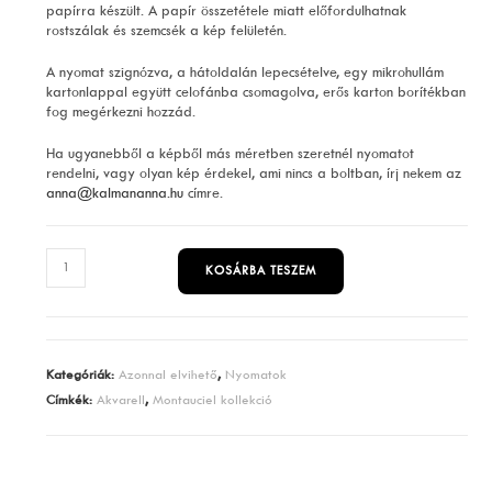
papírra készült. A papír összetétele miatt előfordulhatnak
rostszálak és szemcsék a kép felületén.
A nyomat szignózva, a hátoldalán lepecsételve, egy mikrohullám
kartonlappal együtt celofánba csomagolva, erős karton borítékban
fog megérkezni hozzád.
Ha ugyanebből a képből más méretben szeretnél nyomatot
rendelni, vagy olyan kép érdekel, ami nincs a boltban, írj nekem az
anna@kalmananna.hu
címre.
Nap
KOSÁRBA TESZEM
mennyiség
Kategóriák:
Azonnal elvihető
,
Nyomatok
Címkék:
Akvarell
,
Montauciel kollekció