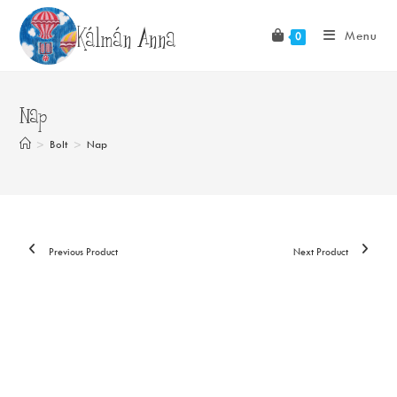
Skip
Kálmán Anna
to
Menu
0
content
Nap
>
Bolt
>
Nap
Previous Product
Next Product