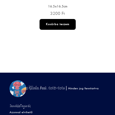
16.5x16.5cm
3200
Ft
Kosárba teszem
© Kálmán Anna, 2023-2026 |
Minden jog fenntartva
Termékkategóriák
Azonnal elvihető