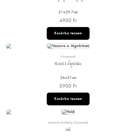
21x29.7cm
4900
Ft
Kosárba teszem
Nyomatok
Vacsora a Jégvárban
26x21cm
5900
Ft
Kosárba teszem
Azonnal elvihető
,
Nyomatok
Hold