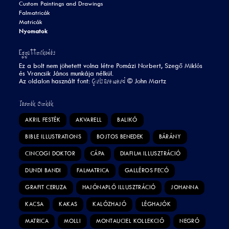
Custom Paintings and Drawings
Falmatricák
Matricák
Nyomatok
Együttműködés
Ez a bolt nem jöhetett volna létre Pomázi Norbert, Szegő Miklós
és Vrancsik János munkája nélkül.
Girls are weird
Az oldalon használt font:
©
John Martz
Termék Címkék
AKRIL FESTÉK
AKVARELL
BALIKÓ
BIBLE ILLUSTRATIONS
BOJTOS BENEDEK
BÁRÁNY
CINCOGI DOKTOR
CÁPA
DIAFILM ILLUSZTRÁCIÓ
DUNDI BANDI
FALMATRICA
GALLÉROS FECÓ
GRAFIT CERUZA
HAJÓNAPLÓ ILLUSZTRÁCIÓ
JOHANNA
KACSA
KAKAS
KALÓZHAJÓ
LÉGHAJÓK
MATRICA
MOLLI
MONTAUCIEL KOLLEKCIÓ
NEGRÓ