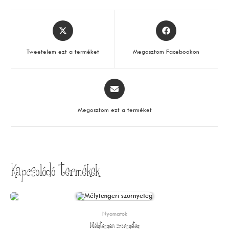
Opens
Opens
in
in
a
a
Tweetelem ezt a terméket
Megosztom Facebookon
new
new
window
window
Opens
in
a
Megosztom ezt a terméket
new
window
Kapcsolódó termékek
Nyomatok
Mélytengeri szörnyeteg