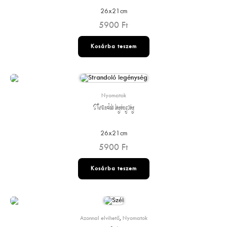
26x21cm
5900
Ft
Kosárba teszem
Nyomatok
Strandoló legénység
26x21cm
5900
Ft
Kosárba teszem
Azonnal elvihető
,
Nyomatok