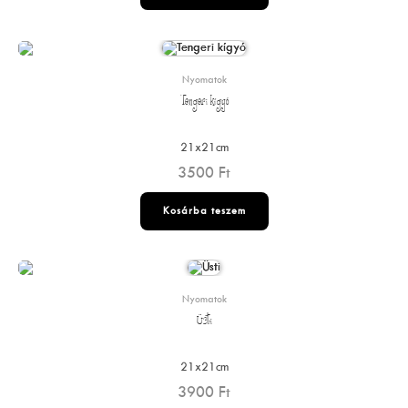
Nyomatok
Tengeri kígyó
21x21cm
3500
Ft
Kosárba teszem
Nyomatok
Üsti
21x21cm
3900
Ft