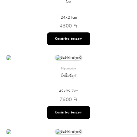
Szél
24x21cm
4500
Ft
Kosárba teszem
Nyomatok
Szélkirálynő
42x29.7cm
7500
Ft
Kosárba teszem