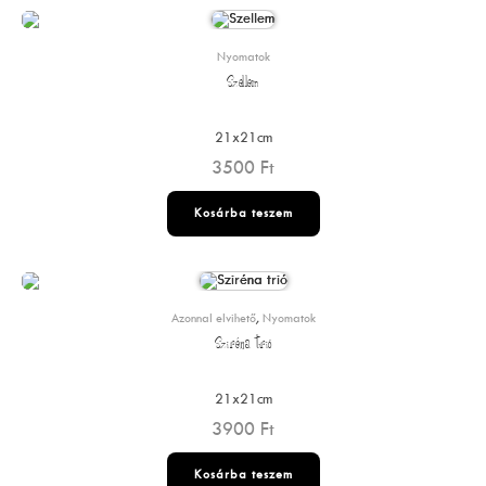
Nyomatok
Szellem
21x21cm
3500
Ft
Kosárba teszem
Azonnal elvihető
,
Nyomatok
Sziréna trió
21x21cm
3900
Ft
Kosárba teszem