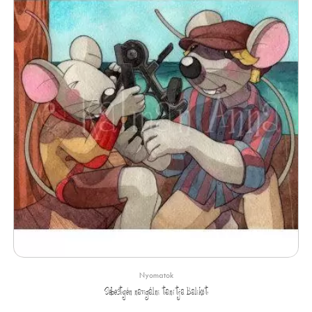
Nyomatok
Sebestyén navigálni tanítja Balikót