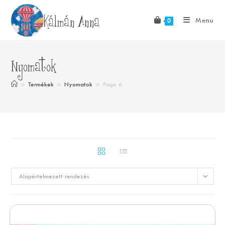
Skip
Kálmán Anna
to
Menu
0
content
Nyomatok
>
Termékek
>
Nyomatok
>
Page 6
Alapértelmezett rendezés