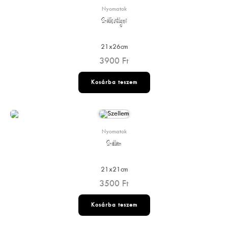
Nyomatok
Szélkirálynő
21x26cm
3900
Ft
Kosárba teszem
Nyomatok
Szellem
21x21cm
3500
Ft
Kosárba teszem