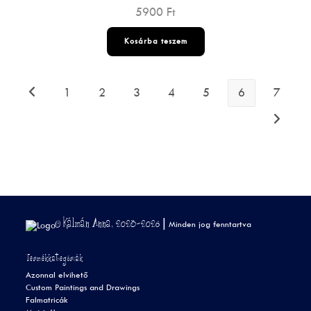
5900
Ft
Kosárba teszem
1
2
3
4
5
6
7
© Kálmán Anna, 2023-2026 |
Minden jog fenntartva
Termékkategóriák
Azonnal elvihető
Custom Paintings and Drawings
Falmatricák