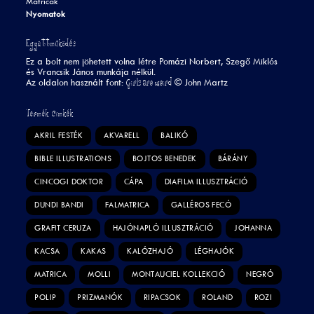
Matricák
Nyomatok
Együttműködés
Ez a bolt nem jöhetett volna létre Pomázi Norbert, Szegő Miklós
és Vrancsik János munkája nélkül.
Girls are weird
Az oldalon használt font:
©
John Martz
Termék Címkék
AKRIL FESTÉK
AKVARELL
BALIKÓ
BIBLE ILLUSTRATIONS
BOJTOS BENEDEK
BÁRÁNY
CINCOGI DOKTOR
CÁPA
DIAFILM ILLUSZTRÁCIÓ
DUNDI BANDI
FALMATRICA
GALLÉROS FECÓ
GRAFIT CERUZA
HAJÓNAPLÓ ILLUSZTRÁCIÓ
JOHANNA
KACSA
KAKAS
KALÓZHAJÓ
LÉGHAJÓK
MATRICA
MOLLI
MONTAUCIEL KOLLEKCIÓ
NEGRÓ
POLIP
PRIZMANÓK
RIPACSOK
ROLAND
ROZI