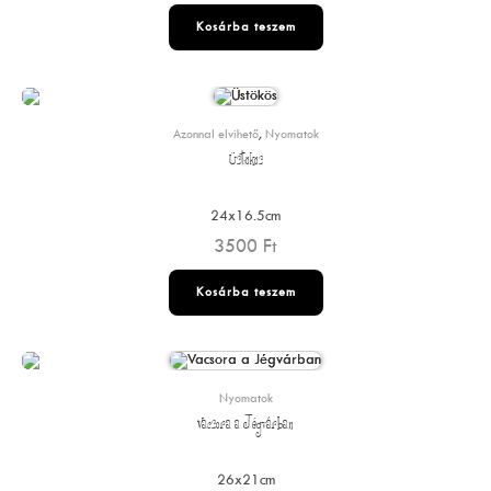
Kosárba teszem
Azonnal elvihető
,
Nyomatok
Üstökös
24x16.5cm
3500
Ft
Kosárba teszem
Nyomatok
Vacsora a Jégvárban
26x21cm