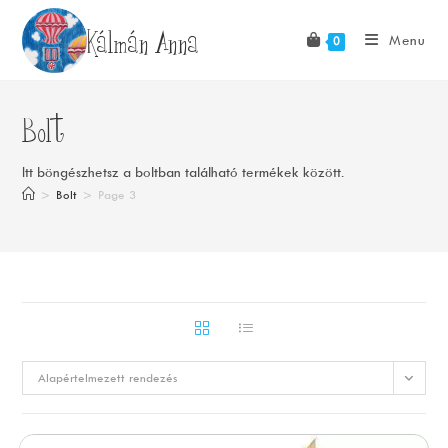
Skip
Kálmán Anna
to
Menu
0
content
Bolt
Itt böngészhetsz a boltban található termékek között.
>
Bolt
>
Page 3
Alapértelmezett rendezés