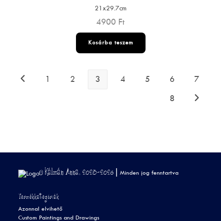
21x29.7cm
4900
Ft
Kosárba teszem
1
2
3
4
5
6
7
8
© Kálmán Anna, 2023-2026 |
Minden jog fenntartva
Termékkategóriák
Azonnal elvihető
Custom Paintings and Drawings