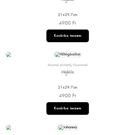
21x29.7cm
4900
Ft
Kosárba teszem
Azonnal elvihető
,
Nyomatok
Hőlégballon
21x29.7cm
4900
Ft
Kosárba teszem