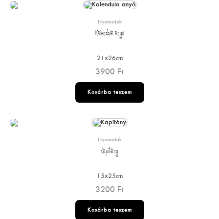
Nyomatok
Kalendula anyó
21x26cm
3900
Ft
Kosárba teszem
Nyomatok
Kapitány
15x25cm
3200
Ft
Kosárba teszem