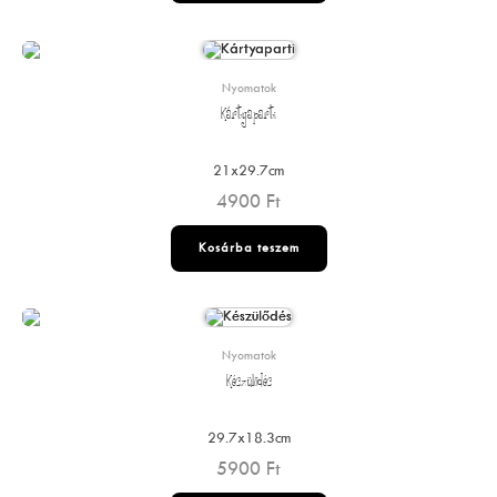
Nyomatok
Kártyaparti
21x29.7cm
4900
Ft
Kosárba teszem
Nyomatok
Készülődés
29.7x18.3cm
5900
Ft