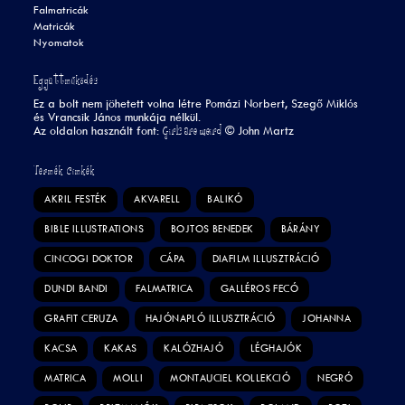
Falmatricák
Matricák
Nyomatok
Együttműködés
Ez a bolt nem jöhetett volna létre Pomázi Norbert, Szegő Miklós
és Vrancsik János munkája nélkül.
Girls are weird
Az oldalon használt font:
©
John Martz
Termék Címkék
AKRIL FESTÉK
AKVARELL
BALIKÓ
BIBLE ILLUSTRATIONS
BOJTOS BENEDEK
BÁRÁNY
CINCOGI DOKTOR
CÁPA
DIAFILM ILLUSZTRÁCIÓ
DUNDI BANDI
FALMATRICA
GALLÉROS FECÓ
GRAFIT CERUZA
HAJÓNAPLÓ ILLUSZTRÁCIÓ
JOHANNA
KACSA
KAKAS
KALÓZHAJÓ
LÉGHAJÓK
MATRICA
MOLLI
MONTAUCIEL KOLLEKCIÓ
NEGRÓ