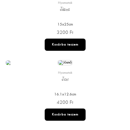
Nyomatok
Johanna
15x25cm
3200
Ft
Kosárba teszem
Nyomatok
Jósnő
16.1x12.6cm
4200
Ft
Kosárba teszem