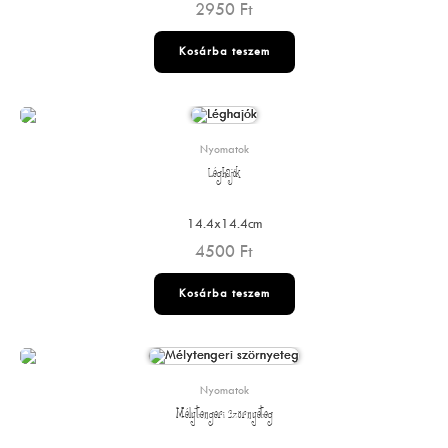
2950
Ft
Kosárba teszem
Nyomatok
Léghajók
14.4x14.4cm
4500
Ft
Kosárba teszem
Nyomatok
Mélytengeri szörnyeteg