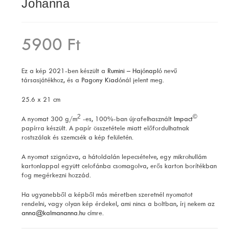
Johanna
5900
Ft
Ez a kép 2021-ben készült a
Rumini – Hajónapló
nevű
társasjátékhoz, és a
Pagony Kiadó
nál jelent meg.
25.6 x 21 cm
2
©
A nyomat 300 g/m
-es, 100%-ban újrafelhasznált
Impact
papírra készült. A papír összetétele miatt előfordulhatnak
rostszálak és szemcsék a kép felületén.
A nyomat szignózva, a hátoldalán lepecsételve, egy mikrohullám
kartonlappal együtt celofánba csomagolva, erős karton borítékban
fog megérkezni hozzád.
Ha ugyanebből a képből más méretben szeretnél nyomatot
rendelni, vagy olyan kép érdekel, ami nincs a boltban, írj nekem az
anna@kalmananna.hu
címre.