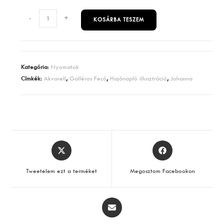
Galléros
-
+
KOSÁRBA TESZEM
Fecó
és
Szimathy
Johanna
Kategória:
Nyomatok
mennyiség
Címkék:
Akvarell
,
Galléros Fecó
,
Hajónapló illusztráció
,
Johanna
Opens
Opens
in
in
a
a
Tweetelem ezt a terméket
Megosztom Facebookon
new
new
window
window
Opens
in
a