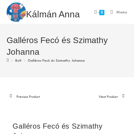
Skip
to
Kálmán Anna
Menu
0
content
Galléros Fecó és Szimathy
Johanna
>
Bolt
>
Galléros Fecó és Szimathy Johanna
Previous Product
Next Product
Galléros Fecó és Szimathy