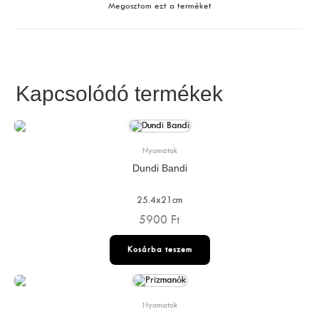
Megosztom ezt a terméket
new
window
Kapcsolódó termékek
Nyomatok
Dundi Bandi
25.4x21cm
5900
Ft
Kosárba teszem
Nyomatok