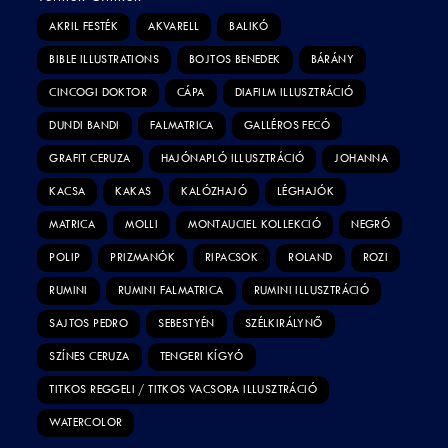
AKRIL FESTÉK
AKVARELL
BALIKÓ
BIBLE ILLUSTRATIONS
BOJTOS BENEDEK
BÁRÁNY
CINCOGI DOKTOR
CÁPA
DIAFILM ILLUSZTRÁCIÓ
DUNDI BANDI
FALMATRICA
GALLÉROS FECÓ
GRAFIT CERUZA
HAJÓNAPLÓ ILLUSZTRÁCIÓ
JOHANNA
KACSA
KAKAS
KALÓZHAJÓ
LÉGHAJÓK
MATRICA
MOLLI
MONTAUCIEL KOLLEKCIÓ
NEGRÓ
POLIP
PRIZMANÓK
RIPACSOK
ROLAND
ROZI
RUMINI
RUMINI FALMATRICA
RUMINI ILLUSZTRÁCIÓ
SAJTOS PEDRO
SEBESTYÉN
SZÉLKIRÁLYNŐ
SZÍNES CERUZA
TENGERI KÍGYÓ
TITKOS REGGELI / TITKOS VACSORA ILLUSZTRÁCIÓ
WATERCOLOR