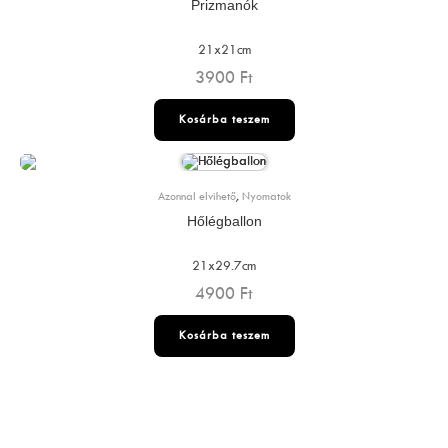
Prizmanók
21x21cm
3900
Ft
Kosárba teszem
Azonnal elvihető
,
Nyomatok
Hőlégballon
21x29.7cm
4900
Ft
Kosárba teszem