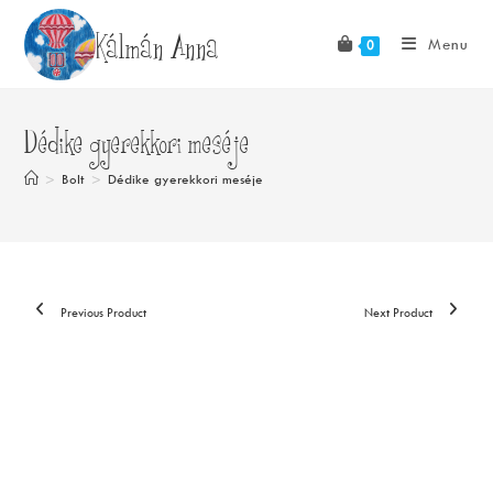
Skip
Kálmán Anna
to
Menu
0
content
Dédike gyerekkori meséje
>
Bolt
>
Dédike gyerekkori meséje
Previous Product
Next Product