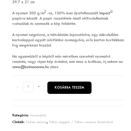
29.7 x 21 cm
2
©
A nyomat 300 g/m
-es, 100%-ban újrafelhasznált
Impact
papírra készült. A papír összetétele miatt előfordulhatnak
rostszálak és szemcsék a kép felületén.
A nyomat szignózva, a hátoldalán lepecsételve, egy mikrohullám
kartonlappal együtt celofánba csomagolva, erős karton borítékban
fog megérkezni hozzád.
Ha ugyanebből a képből más méretben szeretnél nyomatot
rendelni, vagy olyan kép érdekel, ami nincs a boltban, írj nekem az
anna@kalmananna.hu
címre.
Dédike
-
+
KOSÁRBA TESZEM
gyerekkori
meséje
mennyiség
Kategória:
Nyomatok
Címkék:
Színes ceruza
,
Titkos reggeli / Titkos vacsora illusztráció