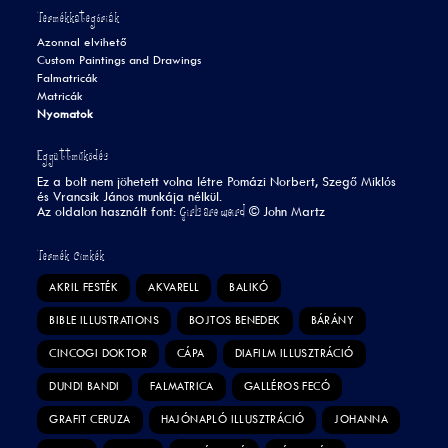
Termékkategóriák
Azonnal elvihető
Custom Paintings and Drawings
Falmatricák
Matricák
Nyomatok
Együttműködés
Ez a bolt nem jöhetett volna létre Pomázi Norbert, Szegő Miklós
és Vrancsik János munkája nélkül.
Girls are weird
Az oldalon használt font:
©
John Martz
Termék Címkék
AKRIL FESTÉK
AKVARELL
BALIKÓ
BIBLE ILLUSTRATIONS
BOJTOS BENEDEK
BÁRÁNY
CINCOGI DOKTOR
CÁPA
DIAFILM ILLUSZTRÁCIÓ
DUNDI BANDI
FALMATRICA
GALLÉROS FECÓ
GRAFIT CERUZA
HAJÓNAPLÓ ILLUSZTRÁCIÓ
JOHANNA