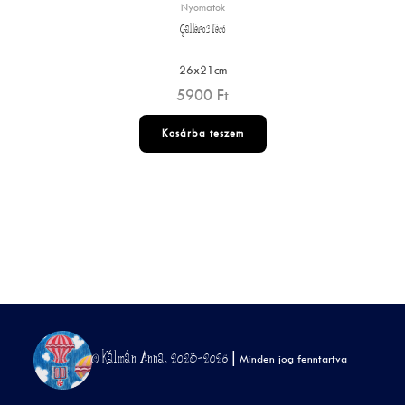
Nyomatok
Galléros Fecó
26x21cm
5900
Ft
Kosárba teszem
© Kálmán Anna, 2023-2026 |
Minden jog fenntartva