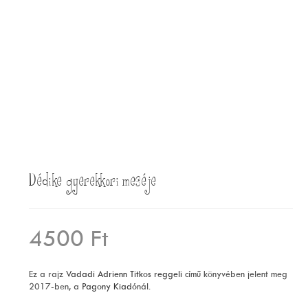
Dédike gyerekkori meséje
4500
Ft
Ez a rajz
Vadadi Adrienn
Titkos reggeli
című könyvében jelent meg
2017-ben, a
Pagony Kiadó
nál.