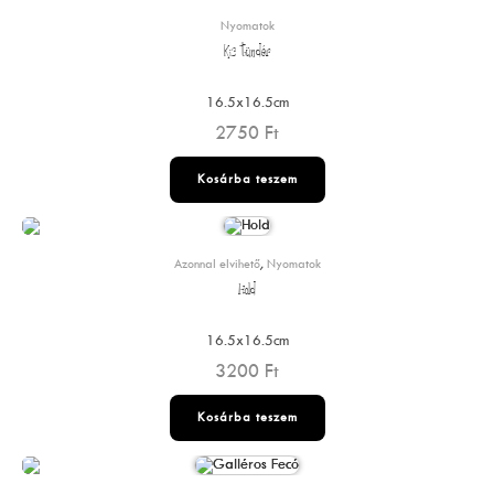
Nyomatok
Kis tündér
16.5x16.5cm
2750
Ft
Kosárba teszem
Azonnal elvihető
,
Nyomatok
Hold
16.5x16.5cm
3200
Ft
Kosárba teszem