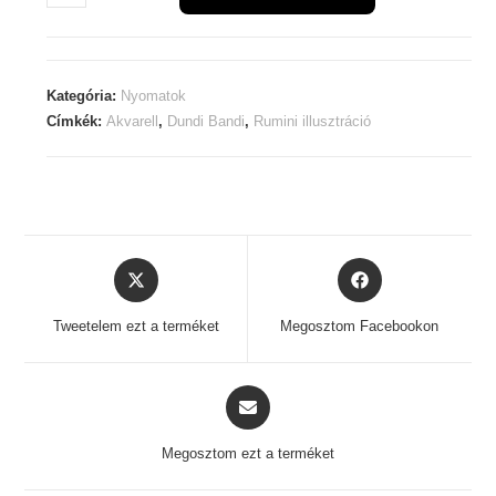
Bandi
mennyiség
Kategória:
Nyomatok
Címkék:
Akvarell
,
Dundi Bandi
,
Rumini illusztráció
Opens
Opens
in
in
a
a
Tweetelem ezt a terméket
Megosztom Facebookon
new
new
window
window
Opens
in
a
Megosztom ezt a terméket
new
window