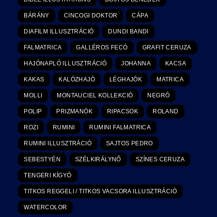
BÁRÁNY
CINCOGI DOKTOR
CÁPA
DIAFILM ILLUSZTRÁCIÓ
DUNDI BANDI
FALMATRICA
GALLÉROS FECÓ
GRAFIT CERUZA
HAJÓNAPLÓ ILLUSZTRÁCIÓ
JOHANNA
KACSA
KAKAS
KALÓZHAJÓ
LÉGHAJÓK
MATRICA
MOLLI
MONTAUCIEL KOLLEKCIÓ
NEGRÓ
POLIP
PRIZMANÓK
RIPACSOK
ROLAND
ROZI
RUMINI
RUMINI FALMATRICA
RUMINI ILLUSZTRÁCIÓ
SAJTOS PEDRO
SEBESTYÉN
SZÉLKIRÁLYNŐ
SZÍNES CERUZA
TENGERI KÍGYÓ
TITKOS REGGELI / TITKOS VACSORA ILLUSZTRÁCIÓ
WATERCOLOR