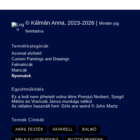
© Kálmán Anna, 2023-2026 |
Minden jog
fenntartva
Termékkategóriák
Azonnal elvihető
Custom Paintings and Drawings
Falmatricák
Matricák
Nyomatok
Együttműködés
Ez a bolt nem jöhetett volna létre Pomázi Norbert, Szegő
Miklós és Vrancsik János munkája nélkül.
Az oldalon használt font:
Girls are weird
©
John Martz
Termék Címkék
AKRIL FESTÉK
AKVARELL
BALIKÓ
BIBLE ILLUSTRATIONS
BOJTOS BENEDEK