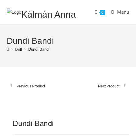
Skip
to
Kálmán Anna
Menu
0
content
Dundi Bandi
>
Bolt
>
Dundi Bandi
Previous Product
Next Product
Dundi Bandi