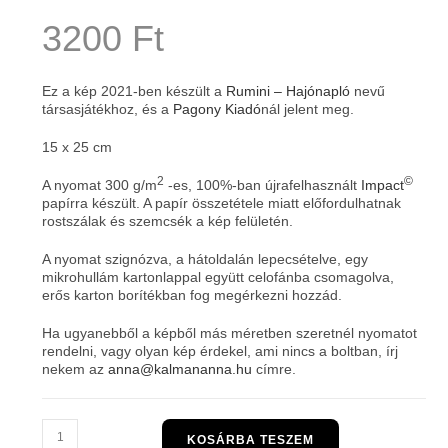
3200
Ft
Ez a kép 2021-ben készült a
Rumini – Hajónapló
nevű
társasjátékhoz, és a
Pagony Kiadó
nál jelent meg.
15 x 25 cm
2
©
A nyomat 300 g/m
-es, 100%-ban újrafelhasznált
Impact
papírra készült. A papír összetétele miatt előfordulhatnak
rostszálak és szemcsék a kép felületén.
A nyomat szignózva, a hátoldalán lepecsételve, egy
mikrohullám kartonlappal együtt celofánba csomagolva,
erős karton borítékban fog megérkezni hozzád.
Ha ugyanebből a képből más méretben szeretnél nyomatot
rendelni, vagy olyan kép érdekel, ami nincs a boltban, írj
nekem az
anna@kalmananna.hu
címre.
Dundi
KOSÁRBA TESZEM