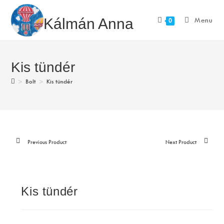
Skip
to
Kálmán Anna
Menu
0
content
Kis tündér
>
Bolt
>
Kis tündér
Previous Product
Next Product
Kis tündér