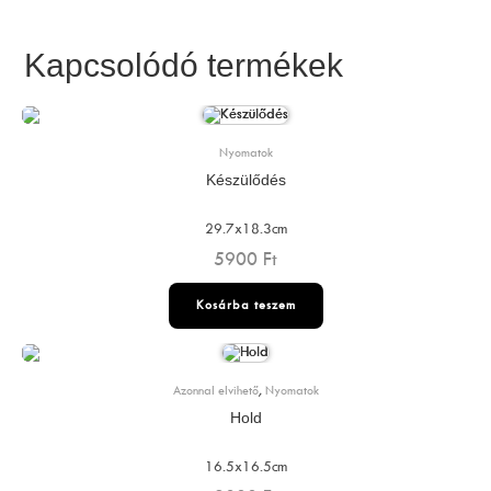
Kapcsolódó termékek
Nyomatok
Készülődés
29.7x18.3cm
5900
Ft
Kosárba teszem
Azonnal elvihető
,
Nyomatok
Hold
16.5x16.5cm