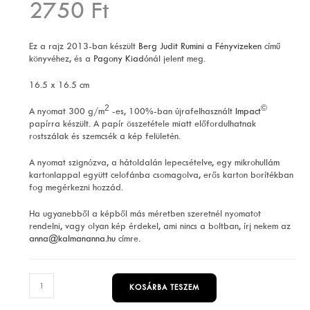
2750
Ft
Ez a rajz 2013-ban készült
Berg Judit
Rumini a Fényvizeken
című
könyvéhez, és a
Pagony Kiadó
nál jelent meg.
16.5 x 16.5 cm
2
©
A nyomat 300 g/m
-es, 100%-ban újrafelhasznált
Impact
papírra készült. A papír összetétele miatt előfordulhatnak
rostszálak és szemcsék a kép felületén.
A nyomat szignózva, a hátoldalán lepecsételve, egy mikrohullám
kartonlappal együtt celofánba csomagolva, erős karton borítékban
fog megérkezni hozzád.
Ha ugyanebből a képből más méretben szeretnél nyomatot
rendelni, vagy olyan kép érdekel, ami nincs a boltban, írj nekem az
anna@kalmananna.hu
címre.
Kis
KOSÁRBA TESZEM
tündér