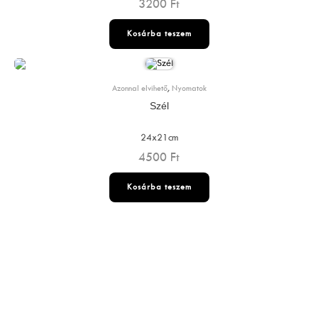
3200
Ft
Kosárba teszem
Azonnal elvihető
,
Nyomatok
Szél
24x21cm
4500
Ft
Kosárba teszem