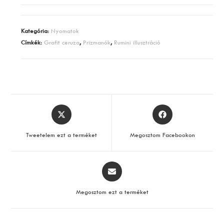
mennyiség
Kategória:
Nyomatok
Címkék:
Grafit ceruza
,
Prizmanók
,
Rumini illusztráció
Opens
Opens
in
in
a
a
Tweetelem ezt a terméket
Megosztom Facebookon
new
new
window
window
Opens
in
a
Megosztom ezt a terméket
new
window