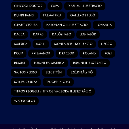
CINCOGI DOKTOR
CÁPA
DIAFILM ILLUSZTRÁCIÓ
DUNDI BANDI
FALMATRICA
GALLÉROS FECÓ
GRAFIT CERUZA
HAJÓNAPLÓ ILLUSZTRÁCIÓ
JOHANNA
KACSA
KAKAS
KALÓZHAJÓ
LÉGHAJÓK
MATRICA
MOLLI
MONTAUCIEL KOLLEKCIÓ
NEGRÓ
POLIP
PRIZMANÓK
RIPACSOK
ROLAND
ROZI
RUMINI
RUMINI FALMATRICA
RUMINI ILLUSZTRÁCIÓ
SAJTOS PEDRO
SEBESTYÉN
SZÉLKIRÁLYNŐ
SZÍNES CERUZA
TENGERI KÍGYÓ
TITKOS REGGELI / TITKOS VACSORA ILLUSZTRÁCIÓ
WATERCOLOR