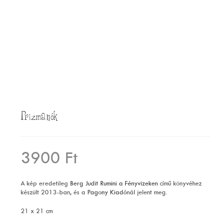
Prizmanók
3900
Ft
A kép eredetileg
Berg Judit
Rumini a Fényvizeken
című könyvéhez
készült 2013-ban, és a
Pagony Kiadó
nál jelent meg.
21 x 21 cm