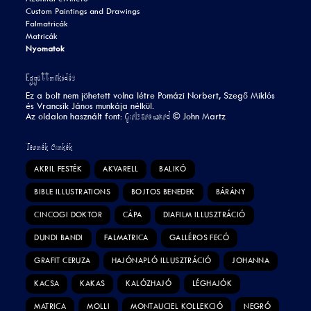
Custom Paintings and Drawings
Falmatricák
Matricák
Nyomatok
Együttműködés
Ez a bolt nem jöhetett volna létre Pomázi Norbert, Szegő Miklós
és Vrancsik János munkája nélkül.
Girls are weird
Az oldalon használt font:
©
John Martz
Termék Címkék
AKRIL FESTÉK
AKVARELL
BALIKÓ
BIBLE ILLUSTRATIONS
BOJTOS BENEDEK
BÁRÁNY
CINCOGI DOKTOR
CÁPA
DIAFILM ILLUSZTRÁCIÓ
DUNDI BANDI
FALMATRICA
GALLÉROS FECÓ
GRAFIT CERUZA
HAJÓNAPLÓ ILLUSZTRÁCIÓ
JOHANNA
KACSA
KAKAS
KALÓZHAJÓ
LÉGHAJÓK
MATRICA
MOLLI
MONTAUCIEL KOLLEKCIÓ
NEGRÓ