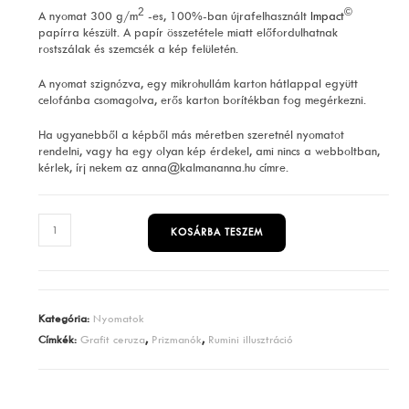
2
©
A nyomat 300 g/m
-es, 100%-ban újrafelhasznált
Impact
papírra készült. A papír összetétele miatt előfordulhatnak
rostszálak és szemcsék a kép felületén.
A nyomat szignózva, egy mikrohullám karton hátlappal együtt
celofánba csomagolva, erős karton borítékban fog megérkezni.
Ha ugyanebből a képből más méretben szeretnél nyomatot
rendelni, vagy ha egy olyan kép érdekel, ami nincs a webboltban,
kérlek, írj nekem az anna@kalmananna.hu címre.
Prizmanók
KOSÁRBA TESZEM
mennyiség
Kategória:
Nyomatok
Címkék:
Grafit ceruza
,
Prizmanók
,
Rumini illusztráció