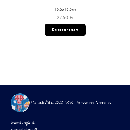
16.5x16.5cm
2750
Ft
Kosárba teszem
© Kálmán Anna, 2023-2026 |
Minden jog fenntartva
Termékkategóriák
Azonnal elvihető