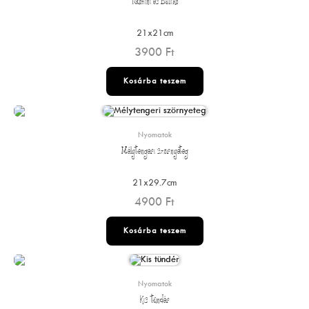
Rumini és Balikó
21x21cm
3900
Ft
Kosárba teszem
Nyomatok
Mélytengeri szörnyeteg
21x29.7cm
4900
Ft
Kosárba teszem
Nyomatok
Kis tündér