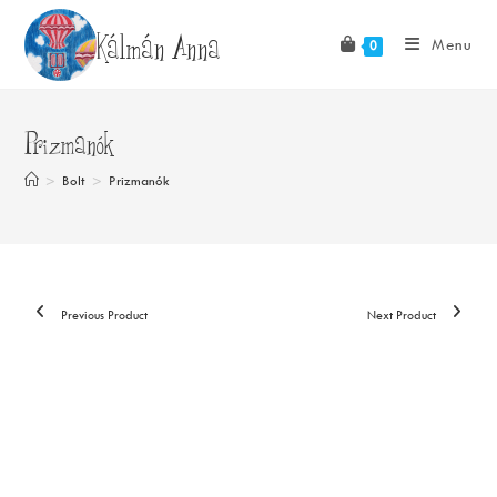
Skip
Kálmán Anna
to
Menu
0
content
Prizmanók
>
Bolt
>
Prizmanók
Previous Product
Next Product