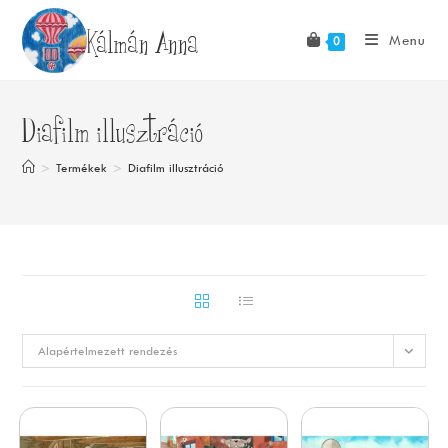
Skip
Kálmán Anna
to
Menu
0
content
Diafilm illusztráció
>
Termékek
>
Diafilm illusztráció
Alapértelmezett rendezés