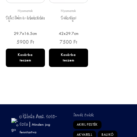
Nyomatok
Nyomatok
Sajtos Pedro az árbóckosárban
Szélkirálynő
29.7x16.5cm
42x29.7cm
5900
Ft
7500
Ft
Kosárba
Kosárba
teszem
teszem
Termék Címkék
© Kálmán Anna, 2023-
2026 |
Minden jog
AKRIL FESTÉK
fenntartva
AKVARELL
BALIKÓ