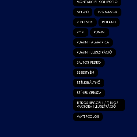
MONTAUCIEL KOLLEKCIÓ
NEGRÓ
PRIZMANÓK
RIPACSOK
ROLAND
ROZI
RUMINI
RUMINI FALMATRICA
RUMINI ILLUSZTRÁCIÓ
SAJTOS PEDRO
SEBESTYÉN
SZÉLKIRÁLYNŐ
SZÍNES CERUZA
TITKOS REGGELI / TITKOS
VACSORA ILLUSZTRÁCIÓ
WATERCOLOR