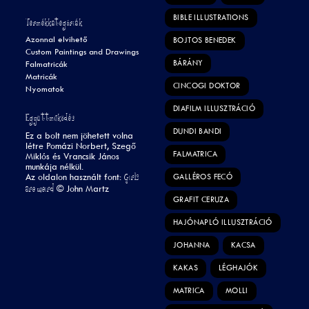
BIBLE ILLUSTRATIONS
Termékkategóriák
Azonnal elvihető
BOJTOS BENEDEK
Custom Paintings and Drawings
BÁRÁNY
Falmatricák
Matricák
CINCOGI DOKTOR
Nyomatok
DIAFILM ILLUSZTRÁCIÓ
Együttműködés
DUNDI BANDI
Ez a bolt nem jöhetett volna
létre Pomázi Norbert, Szegő
FALMATRICA
Miklós és Vrancsik János
munkája nélkül.
Girls
Az oldalon használt font:
GALLÉROS FECÓ
are weird
©
John Martz
GRAFIT CERUZA
HAJÓNAPLÓ ILLUSZTRÁCIÓ
JOHANNA
KACSA
KAKAS
LÉGHAJÓK
MATRICA
MOLLI