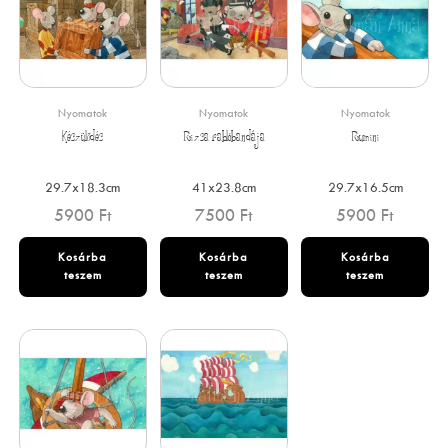
Nyomatok
Nyomatok
Nyomatok
Készülődés
Rizsa rablóbandája
Rumini
29.7x18.3cm
41x23.8cm
29.7x16.5cm
5900
Ft
7500
Ft
5900
Ft
Kosárba
Kosárba
Kosárba
teszem
teszem
teszem