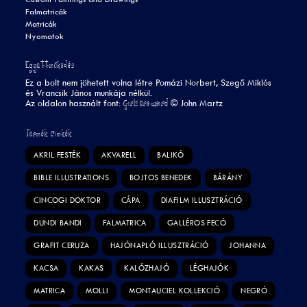
Falmatricák
Matricák
Nyomatok
Együttműködés
Ez a bolt nem jöhetett volna létre Pomázi Norbert, Szegő Miklós
és Vrancsik János munkája nélkül.
Girls are weird
Az oldalon használt font:
©
John Martz
Termék Címkék
AKRIL FESTÉK
AKVARELL
BALIKÓ
BIBLE ILLUSTRATIONS
BOJTOS BENEDEK
BÁRÁNY
CINCOGI DOKTOR
CÁPA
DIAFILM ILLUSZTRÁCIÓ
DUNDI BANDI
FALMATRICA
GALLÉROS FECÓ
GRAFIT CERUZA
HAJÓNAPLÓ ILLUSZTRÁCIÓ
JOHANNA
KACSA
KAKAS
KALÓZHAJÓ
LÉGHAJÓK
MATRICA
MOLLI
MONTAUCIEL KOLLEKCIÓ
NEGRÓ