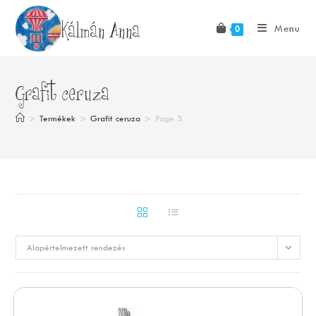
Skip
Kálmán Anna
to
Menu
0
content
Grafit ceruza
>
Termékek
>
Grafit ceruza
>
Page 3
Alapértelmezett rendezés