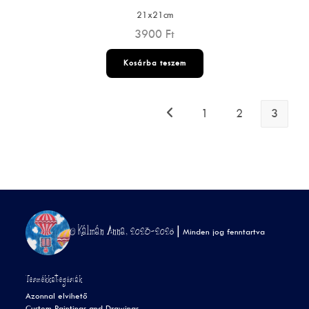
21x21cm
3900
Ft
Kosárba teszem
1
2
3
© Kálmán Anna, 2023-2026 |
Minden jog fenntartva
Termékkategóriák
Azonnal elvihető
Custom Paintings and Drawings