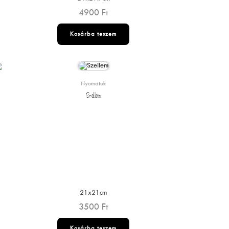
4900
Ft
Kosárba teszem
Nyomatok
Szellem
21x21cm
3500
Ft
Kosárba teszem