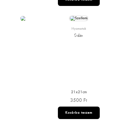
Nyomatok
Szellem
21x21cm
3500
Ft
Kosárba teszem