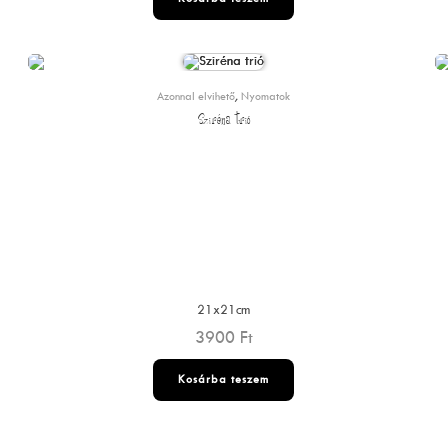
Azonnal elvihető
,
Nyomatok
Sziréna trió
21x21cm
3900
Ft
Kosárba teszem