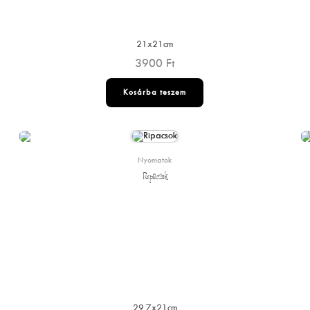
21x21cm
3900
Ft
Kosárba teszem
Nyomatok
Ripacsok
29.7x21cm