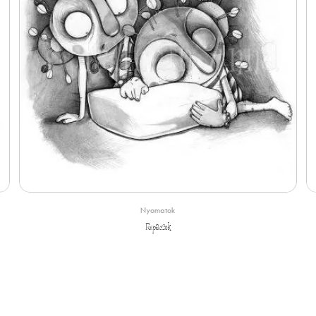
Nyomatok
Ripacsok