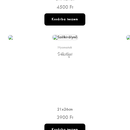
4500
Ft
Kosárba teszem
Nyomatok
Szélkirálynő
21x26cm
3900
Ft
Kosárba teszem