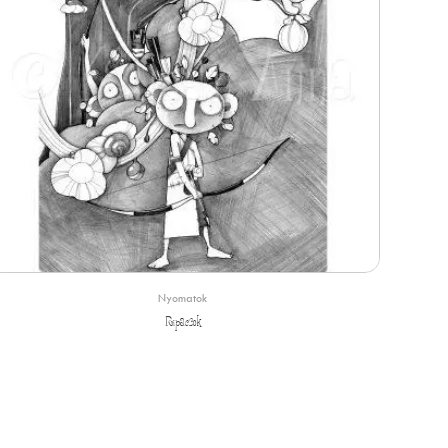
Nyomatok
Ripacsok