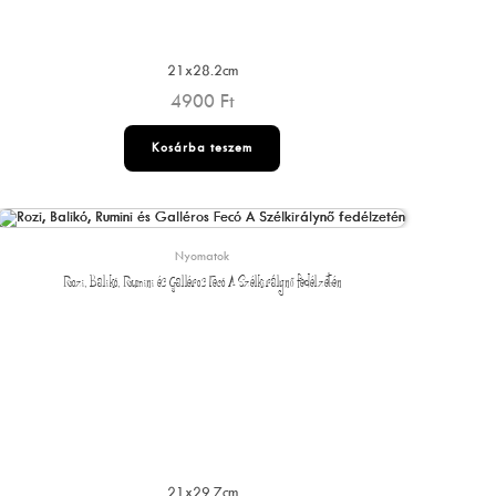
21x28.2cm
4900
Ft
Kosárba teszem
Nyomatok
Rozi, Balikó, Rumini és Galléros Fecó A Szélkirálynő fedélzetén
21x29.7cm