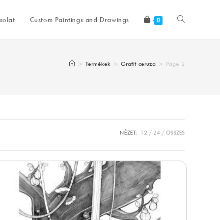
Toggle
solat
Custom Paintings and Drawings
0
website
>
Termékek
>
Grafit ceruza
>
Page 2
search
NÉZET:
12
24
ÖSSZES