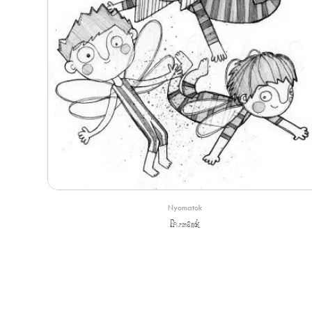
Nyomatok
Prizmanók