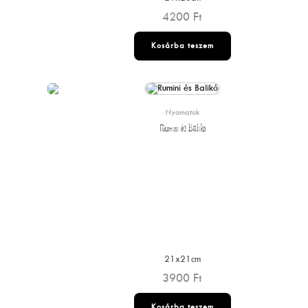
4200
Ft
Kosárba teszem
Nyomatok
Rumini és Balikó
21x21cm
3900
Ft
Kosárba teszem