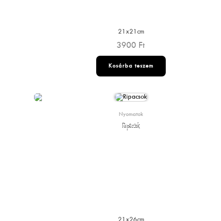
21x21cm
3900
Ft
Kosárba teszem
Nyomatok
Ripacsok
21x26cm