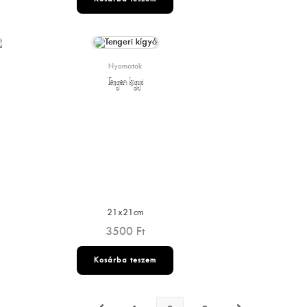
Nyomatok
Tengeri kígyó
21x21cm
3500
Ft
Kosárba teszem