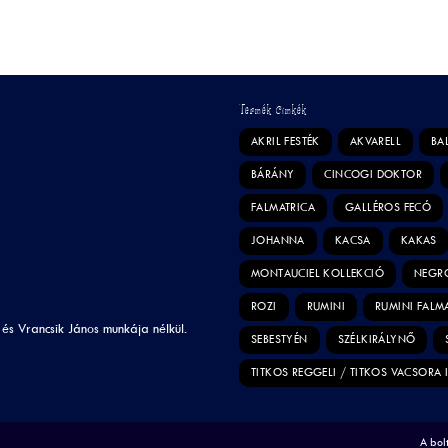
Termék Címkék
AKRIL FESTÉK
AKVARELL
BA
BÁRÁNY
CINCOGI DOKTOR
FALMATRICA
GALLÉROS FECÓ
JOHANNA
KACSA
KAKAS
MONTAUCIEL KOLLEKCIÓ
NEGR
ROZI
RUMINI
RUMINI FALM
 és Vrancsik János munkája nélkül.
SEBESTYÉN
SZÉLKIRÁLYNŐ
TITKOS REGGELI / TITKOS VACSORA 
A bolt