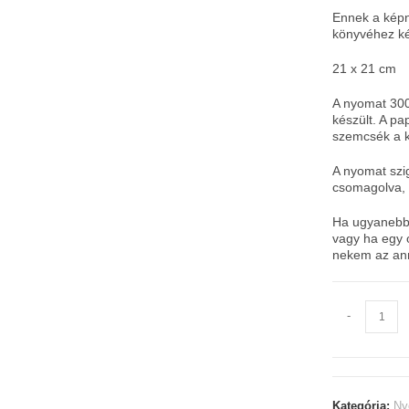
Ennek a képn
könyvéhez ké
21 x 21 cm
A nyomat 30
készült. A pa
szemcsék a k
A nyomat szi
csomagolva, 
Ha ugyanebbő
vagy ha egy o
nekem az an
Prizmanók
-
mennyiség
Kategória:
Ny