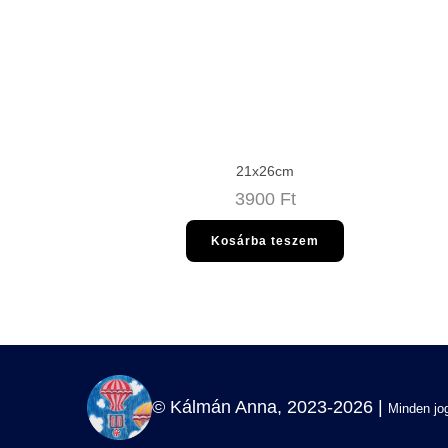
21x26cm
3900
Ft
Kosárba teszem
© Kálmán Anna, 2023-2026 |
Minden jog