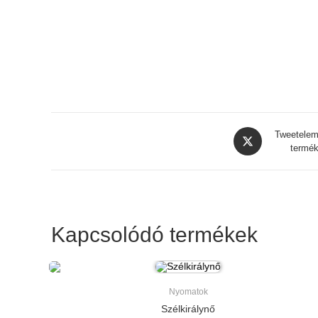
Opens
Tweetelem
in
termék
a
new
window
Kapcsolódó termékek
Nyomatok
Szélkirálynő