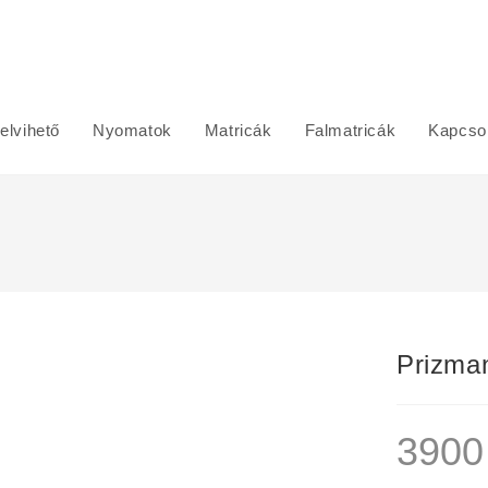
elvihető
Nyomatok
Matricák
Falmatricák
Kapcsol
Prizma
390