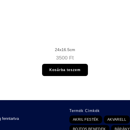
24x16.5cm
3500
Ft
Kosárba teszem
Termék Címkék
 fenntartva
AKRIL FESTÉK
AKVARELL
BOJTOS BENEDEK
BÁRÁNY