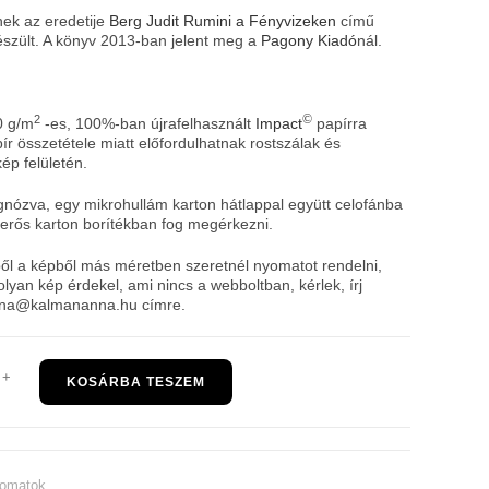
ek az eredetije
Berg Judit
Rumini a Fényvizeken
című
szült. A könyv 2013-ban jelent meg a
Pagony Kiadó
nál.
©
2
0 g/m
-es, 100%-ban újrafelhasznált
Impact
papírra
pír összetétele miatt előfordulhatnak rostszálak és
ép felületén.
gnózva, egy mikrohullám karton hátlappal együtt celofánba
erős karton borítékban fog megérkezni.
l a képből más méretben szeretnél nyomatot rendelni,
lyan kép érdekel, ami nincs a webboltban, kérlek, írj
na@kalmananna.hu címre.
+
KOSÁRBA TESZEM
omatok