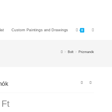
at
Custom Paintings and Drawings
Toggle
0
website
>
Bolt
>
Prizmanók
search
nók
0
Ft