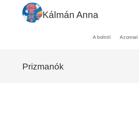
Skip
to
Kálmán Anna
content
A boltról
Azonnal 
Prizmanók