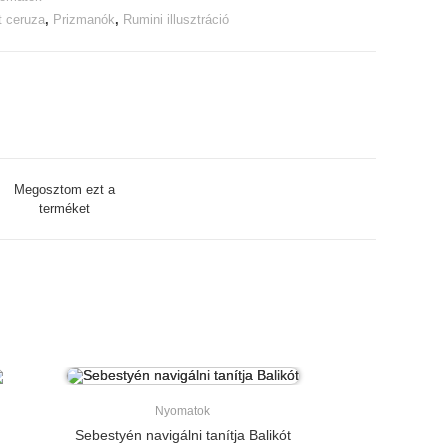
t ceruza
,
Prizmanók
,
Rumini illusztráció
Megosztom ezt a
terméket
w
Nyomatok
Sebestyén navigálni tanítja Balikót