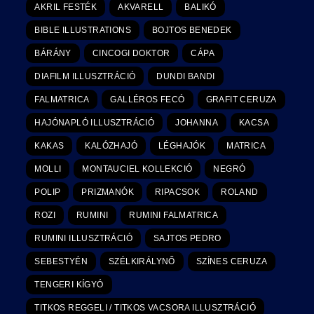
AKRIL FESTÉK
AKVARELL
BALIKÓ
BIBLE ILLUSTRATIONS
BOJTOS BENEDEK
BÁRÁNY
CINCOGI DOKTOR
CÁPA
DIAFILM ILLUSZTRÁCIÓ
DUNDI BANDI
FALMATRICA
GALLÉROS FECÓ
GRAFIT CERUZA
HAJÓNAPLÓ ILLUSZTRÁCIÓ
JOHANNA
KACSA
KAKAS
KALÓZHAJÓ
LÉGHAJÓK
MATRICA
MOLLI
MONTAUCIEL KOLLEKCIÓ
NEGRÓ
POLIP
PRIZMANÓK
RIPACSOK
ROLAND
ROZI
RUMINI
RUMINI FALMATRICA
RUMINI ILLUSZTRÁCIÓ
SAJTOS PEDRO
SEBESTYÉN
SZÉLKIRÁLYNŐ
SZÍNES CERUZA
TENGERI KÍGYÓ
TITKOS REGGELI / TITKOS VACSORA ILLUSZTRÁCIÓ