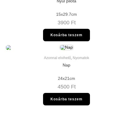
Nyúl pilóta
15x29.7cm
3900
Ft
Kosárba teszem
Azonnal elvihető
,
Nyomatok
Nap
24x21cm
4500
Ft
Kosárba teszem