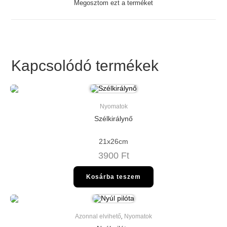
Megosztom ezt a terméket
new
window
Kapcsolódó termékek
Nyomatok
Szélkirálynő
21x26cm
3900
Ft
Kosárba teszem
Azonnal elvihető
,
Nyomatok