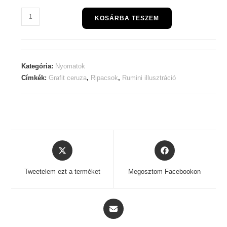
Ripacsok
KOSÁRBA TESZEM
mennyiség
Kategória:
Nyomatok
Címkék:
Grafit ceruza
,
Ripacsok
,
Rumini illusztráció
Opens
Opens
in
in
a
a
Tweetelem ezt a terméket
Megosztom Facebookon
new
new
window
window
Opens
in
a