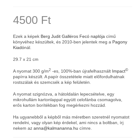
4500
Ft
Ezek a képek
Berg Judit
Galléros Fecó naplója
című
könyvéhez készültek, és 2010-ben jelentek meg a
Pagony
Kiadó
nál.
29.7 x 21 cm
2
©
A nyomat 300 g/m
-es, 100%-ban újrafelhasznált
Impact
papírra készült. A papír összetétele miatt előfordulhatnak
rostszálak és szemcsék a kép felületén.
A nyomat szignózva, a hátoldalán lepecsételve, egy
mikrohullám kartonlappal együtt celofánba csomagolva,
erős karton borítékban fog megérkezni hozzád.
Ha ugyanebből a képből más méretben szeretnél nyomatot
rendelni, vagy olyan kép érdekel, ami nincs a boltban, írj
nekem az
anna@kalmananna.hu
címre.