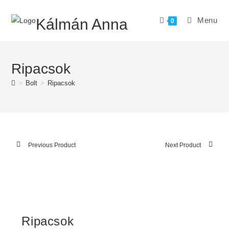
Skip
to
Kálmán Anna
Menu
0
content
Ripacsok
>
Bolt
>
Ripacsok
Previous Product
Next Product
Ripacsok