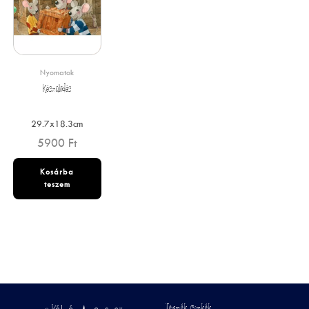
Nyomatok
Készülődés
29.7x18.3cm
5900
Ft
Kosárba
teszem
Termék Címkék