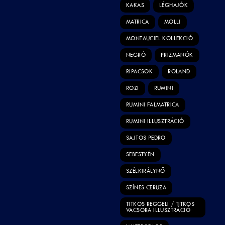
KAKAS
LÉGHAJÓK
MATRICA
MOLLI
MONTAUCIEL KOLLEKCIÓ
NEGRÓ
PRIZMANÓK
RIPACSOK
ROLAND
ROZI
RUMINI
RUMINI FALMATRICA
RUMINI ILLUSZTRÁCIÓ
SAJTOS PEDRO
SEBESTYÉN
SZÉLKIRÁLYNŐ
SZÍNES CERUZA
TITKOS REGGELI / TITKOS
VACSORA ILLUSZTRÁCIÓ