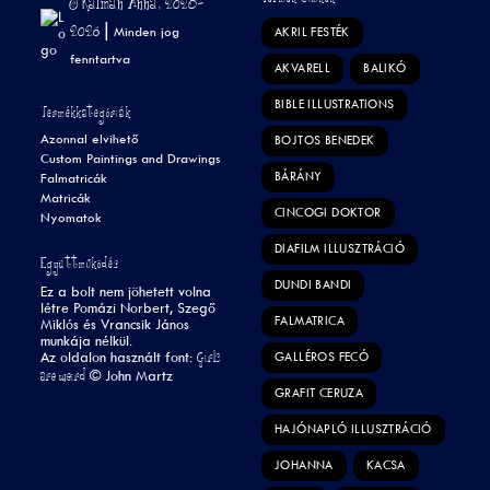
© Kálmán Anna, 2023-
2026 |
Minden jog
AKRIL FESTÉK
fenntartva
AKVARELL
BALIKÓ
BIBLE ILLUSTRATIONS
Termékkategóriák
Azonnal elvihető
BOJTOS BENEDEK
Custom Paintings and Drawings
BÁRÁNY
Falmatricák
Matricák
CINCOGI DOKTOR
Nyomatok
DIAFILM ILLUSZTRÁCIÓ
Együttműködés
DUNDI BANDI
Ez a bolt nem jöhetett volna
létre Pomázi Norbert, Szegő
FALMATRICA
Miklós és Vrancsik János
munkája nélkül.
Girls
Az oldalon használt font:
GALLÉROS FECÓ
are weird
©
John Martz
GRAFIT CERUZA
HAJÓNAPLÓ ILLUSZTRÁCIÓ
JOHANNA
KACSA