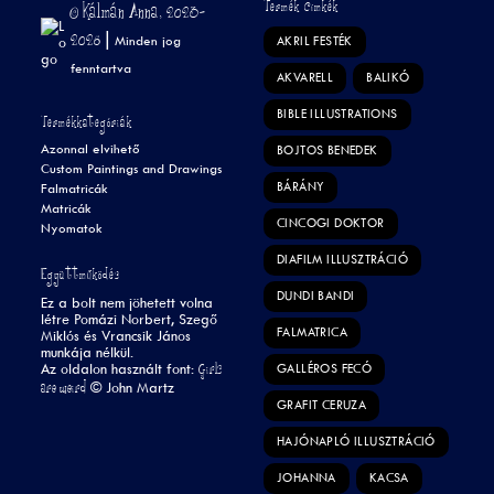
Termék Címkék
© Kálmán Anna, 2023-
2026 |
Minden jog
AKRIL FESTÉK
fenntartva
AKVARELL
BALIKÓ
BIBLE ILLUSTRATIONS
Termékkategóriák
Azonnal elvihető
BOJTOS BENEDEK
Custom Paintings and Drawings
BÁRÁNY
Falmatricák
Matricák
CINCOGI DOKTOR
Nyomatok
DIAFILM ILLUSZTRÁCIÓ
Együttműködés
DUNDI BANDI
Ez a bolt nem jöhetett volna
létre Pomázi Norbert, Szegő
FALMATRICA
Miklós és Vrancsik János
munkája nélkül.
Girls
Az oldalon használt font:
GALLÉROS FECÓ
are weird
©
John Martz
GRAFIT CERUZA
HAJÓNAPLÓ ILLUSZTRÁCIÓ
JOHANNA
KACSA