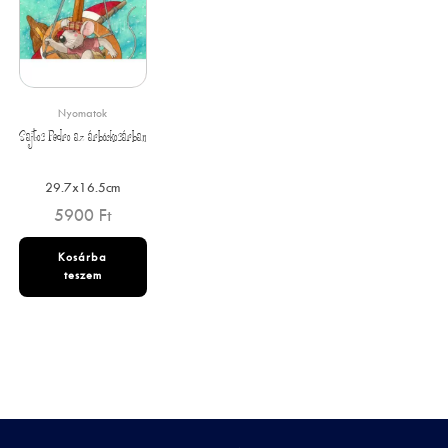
Nyomatok
Sajtos Pedro az árbóckosárban
29.7x16.5cm
5900
Ft
Kosárba
teszem