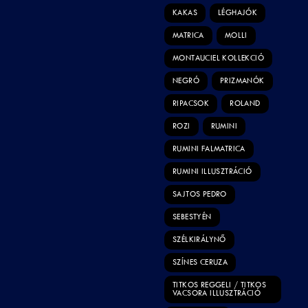
KAKAS
LÉGHAJÓK
MATRICA
MOLLI
MONTAUCIEL KOLLEKCIÓ
NEGRÓ
PRIZMANÓK
RIPACSOK
ROLAND
ROZI
RUMINI
RUMINI FALMATRICA
RUMINI ILLUSZTRÁCIÓ
SAJTOS PEDRO
SEBESTYÉN
SZÉLKIRÁLYNŐ
SZÍNES CERUZA
TITKOS REGGELI / TITKOS
VACSORA ILLUSZTRÁCIÓ