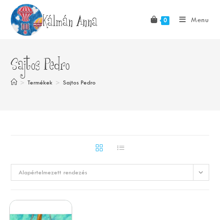
Skip
Kálmán Anna
to
Menu
0
content
Sajtos Pedro
>
Termékek
>
Sajtos Pedro
Alapértelmezett rendezés