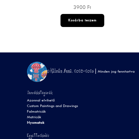
3900
Ft
Kosárba teszem
© Kálmán Anna, 2023-2026 |
Minden jog fenntartva
Termékkategóriák
Azonnal elvihető
Custom Paintings and Drawings
Falmatricák
Matricák
Nyomatok
Együttműködés