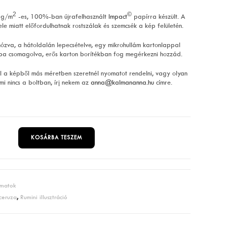
2
©
 g/m
-es, 100%-ban újrafelhasznált
Impact
papírra készült. A
ele miatt előfordulhatnak rostszálak és szemcsék a kép felületén.
ózva, a hátoldalán lepecsételve, egy mikrohullám kartonlappal
ba csomagolva, erős karton borítékban fog megérkezni hozzád.
 a képből más méretben szeretnél nyomatot rendelni, vagy olyan
mi nincs a boltban, írj nekem az
anna@kalmananna.hu
címre.
KOSÁRBA TESZEM
matok
 ceruza
,
Rumini illusztráció