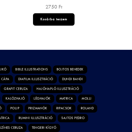
2750
Ft
Kosárba teszem
LIKÓ
BIBLE ILLUSTRATIONS
BOJTOS BENEDEK
CÁPA
DIAFILM ILLUSZTRÁCIÓ
DUNDI BANDI
GRAFIT CERUZA
HAJÓNAPLÓ ILLUSZTRÁCIÓ
KALÓZHAJÓ
LÉGHAJÓK
MATRICA
MOLLI
Ó
POLIP
PRIZMANÓK
RIPACSOK
ROLAND
ATRICA
RUMINI ILLUSZTRÁCIÓ
SAJTOS PEDRO
SZÍNES CERUZA
TENGERI KÍGYÓ