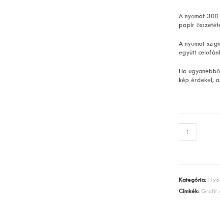
A nyomat 300
papír összetét
A nyomat szign
együtt celofán
Ha ugyanebből
kép érdekel, a
Büdös
szakállas
halászok
mennyiség
Kategória:
Nyo
Címkék:
Grafit