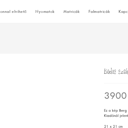
onnal elvihető
Nyomatok
Matricák
Falmatricák
Kapc
Büdös szak
390
Ez a kép
Berg 
Kiadó
nál jele
21 x 21 cm