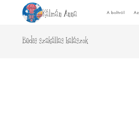
Skip
Kálmán Anna
to
A boltról
Az
content
Büdös szakállas halászok