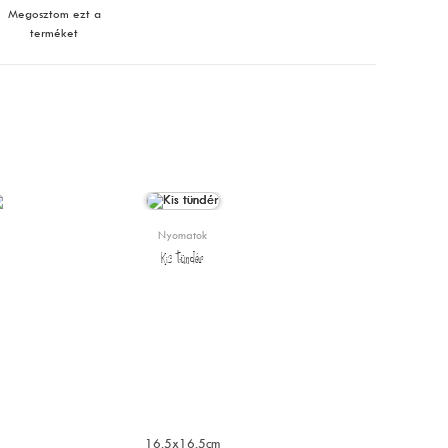
Megosztom ezt a
terméket
Nyomatok
Kis tündér
16.5x16.5cm