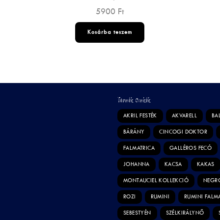
5900
Ft
Kosárba teszem
Termék Címkék
AKRIL FESTÉK
AKVARELL
BA
BÁRÁNY
CINCOGI DOKTOR
FALMATRICA
GALLÉROS FECÓ
JOHANNA
KACSA
KAKAS
MONTAUCIEL KOLLEKCIÓ
NEGR
ROZI
RUMINI
RUMINI FALM
SEBESTYÉN
SZÉLKIRÁLYNŐ