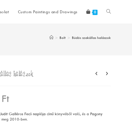
Toggle
solat
Custom Paintings and Drawings
0
website
>
Bolt
>
Büdös szakállas halászok
search
állas halászok
0
Ft
Judit
Galléros Fecó naplója
című könyvéből való, és a
Pagony
nt meg 2010-ben.