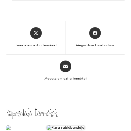
Opens
Opens
in
in
a
a
Tweetelem ezt a terméket
Megosztom Facebookon
new
new
window
window
Opens
in
a
Megosztom ezt a terméket
new
window
Kapcsolódó termékek