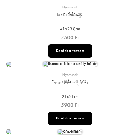
Nyomatok
Rizsa rablóbandája
41x23.8cm
7500
Ft
Kosárba teszem
Nyomatok
Rumini a fekete sirály hátán
21x21cm
5900
Ft
Kosárba teszem