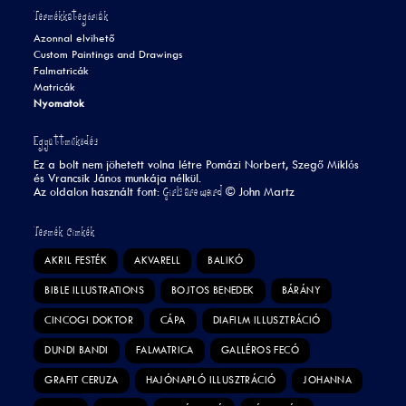
Termékkategóriák
Azonnal elvihető
Custom Paintings and Drawings
Falmatricák
Matricák
Nyomatok
Együttműködés
Ez a bolt nem jöhetett volna létre Pomázi Norbert, Szegő Miklós
és Vrancsik János munkája nélkül.
Girls are weird
Az oldalon használt font:
©
John Martz
Termék Címkék
AKRIL FESTÉK
AKVARELL
BALIKÓ
BIBLE ILLUSTRATIONS
BOJTOS BENEDEK
BÁRÁNY
CINCOGI DOKTOR
CÁPA
DIAFILM ILLUSZTRÁCIÓ
DUNDI BANDI
FALMATRICA
GALLÉROS FECÓ
GRAFIT CERUZA
HAJÓNAPLÓ ILLUSZTRÁCIÓ
JOHANNA