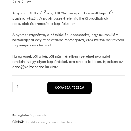
21 x 21 cm
2
©
A nyomat 300 g/m
-es, 100%-ban újrafelhasznált
Impact
papírra készült. A papír összetétele miatt előfordulhatnak
rostszálak és szemcsék a kép felületén.
A nyomat szignózva, a hátoldalán lepecsételve, egy mikrohullám
kartonlappal együtt celofánba csomagolva, erős karton borítékban
fog megérkezni hozzád.
Ha ugyanebből a képből más méretben szeretnél nyomatot
rendelni, vagy olyan kép érdekel, ami nincs a boltban, írj nekem az
anna@kalmananna.hu
címre.
Csillagvizsgáló
KOSÁRBA TESZEM
mennyiség
Kategória:
Nyomatok
Címkék:
Grafit ceruza
,
Rumini illusztráció