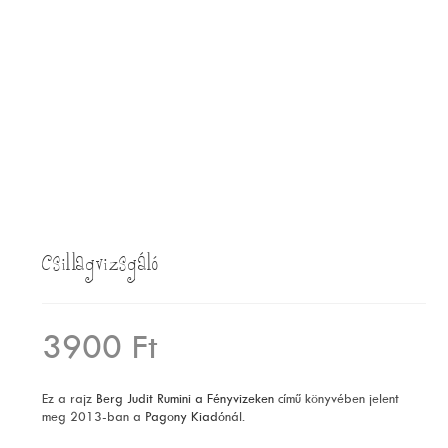
Csillagvizsgáló
3900
Ft
Ez a rajz
Berg Judit
Rumini a Fényvizeken
című könyvében
jelent
meg
2013-ban a
Pagony Kiadó
nál.