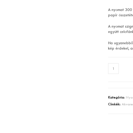
A nyomat 300
papír összetét
A nyomat szign
együtt celofán
Ha ugyanebből
kép érdekel, a
Rozi
mennyiség
Kategória:
Nyo
Címkék:
Akvare