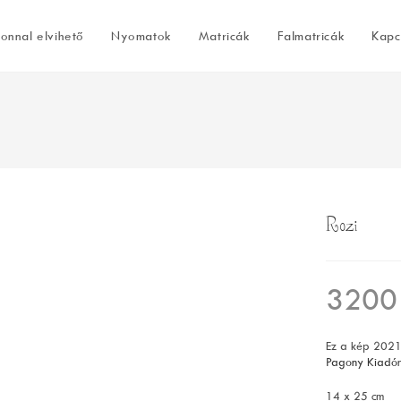
onnal elvihető
Nyomatok
Matricák
Falmatricák
Kapc
Rozi
320
Ez a kép 2021
Pagony Kiadó
14 x 25 cm