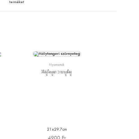
terméket
Nyomatok
Mélytengeri szörnyeteg
21x29.7cm
4900
Ft