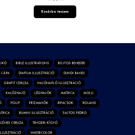
Kosárba teszem
LIKÓ
BIBLE ILLUSTRATIONS
BOJTOS BENEDEK
CÁPA
DIAFILM ILLUSZTRÁCIÓ
DUNDI BANDI
GRAFIT CERUZA
HAJÓNAPLÓ ILLUSZTRÁCIÓ
KALÓZHAJÓ
LÉGHAJÓK
MATRICA
MOLLI
Ó
POLIP
PRIZMANÓK
RIPACSOK
ROLAND
ATRICA
RUMINI ILLUSZTRÁCIÓ
SAJTOS PEDRO
SZÍNES CERUZA
TENGERI KÍGYÓ
ILLUSZTRÁCIÓ
WATERCOLOR