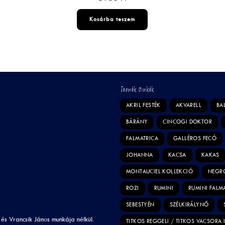
Kosárba teszem
Termék Címkék
AKRIL FESTÉK
AKVARELL
BA
BÁRÁNY
CINCOGI DOKTOR
FALMATRICA
GALLÉROS FECÓ
JOHANNA
KACSA
KAKAS
MONTAUCIEL KOLLEKCIÓ
NEGR
ROZI
RUMINI
RUMINI FALM
SEBESTYÉN
SZÉLKIRÁLYNŐ
 és Vrancsik János munkája nélkül.
TITKOS REGGELI / TITKOS VACSORA 