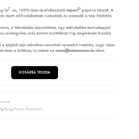
2
©
 g/m
-es, 100%-ban újrafelhasznált
Impact
papírra készült. A
ele miatt előfordulhatnak rostszálak és szemcsék a kép felületén.
ózva, a hátoldalán lepecsételve, egy mikrohullám kartonlappal
ba csomagolva, erős karton borítékban fog megérkezni hozzád.
 a képből más méretben szeretnél nyomatot rendelni, vagy olyan
mi nincs a boltban, írj nekem az
anna@kalmananna.hu
címre.
KOSÁRBA TESZEM
matok
ll
,
Rozi
,
Rumini illusztráció