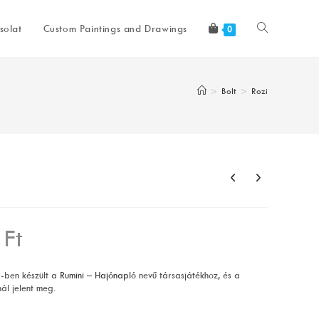
Toggle
solat
Custom Paintings and Drawings
0
website
>
Bolt
>
Rozi
search
0
Ft
-ben készült a
Rumini – Hajónapló
nevű társasjátékhoz, és a
nál jelent meg.