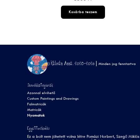
Kosárba teszem
© Kálmán Anna, 2023-2026 |
Minden jog fenntartva
Termékkategóriák
Azonnal elvihető
Custom Paintings and Drawings
Falmatricák
Matricák
Nyomatok
Együttműködés
Ez a bolt nem jöhetett volna létre Pomázi Norbert, Szegő Miklós