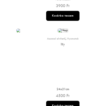
3900
Ft
Kosárba teszem
Azonnal elvihető
,
Nyomatok
Nap
24x21cm
4500
Ft
Kosárba teszem