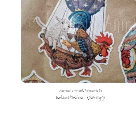
Azonnal elvihető
,
Falmatricák
Montauciel falmatrica – Kakasos léghajó