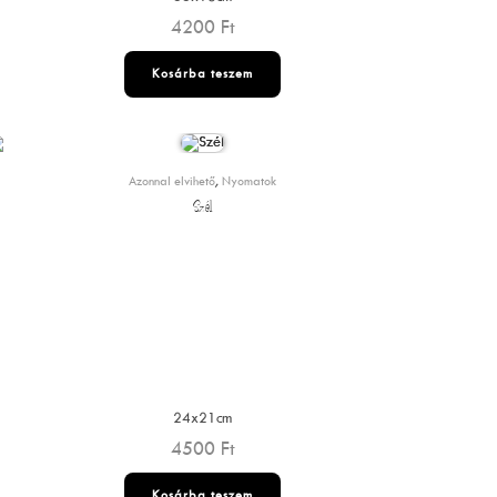
4200
Ft
Kosárba teszem
Azonnal elvihető
,
Nyomatok
Szél
24x21cm
4500
Ft
Kosárba teszem