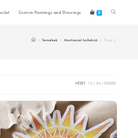
Toggle
solat
Custom Paintings and Drawings
0
website
>
Termékek
>
Montauciel kollekció
>
Page 2
search
NÉZET:
12
24
ÖSSZES