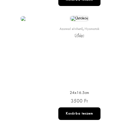
Azonnal elvihető
,
Nyomatok
Üstökös
24x16.5cm
3500
Ft
Kosárba teszem