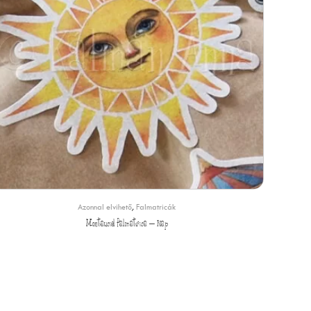
Azonnal elvihető
,
Falmatricák
Montauciel falmatrica – Nap