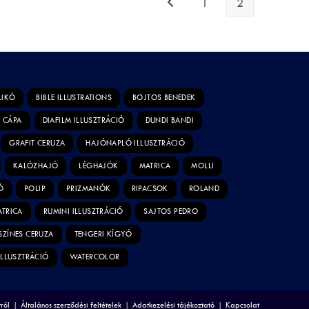
1
2
LIKÓ
BIBLE ILLUSTRATIONS
BOJTOS BENEDEK
CÁPA
DIAFILM ILLUSZTRÁCIÓ
DUNDI BANDI
GRAFIT CERUZA
HAJÓNAPLÓ ILLUSZTRÁCIÓ
KALÓZHAJÓ
LÉGHAJÓK
MATRICA
MOLLI
Ó
POLIP
PRIZMANÓK
RIPACSOK
ROLAND
ATRICA
RUMINI ILLUSZTRÁCIÓ
SAJTOS PEDRO
SZÍNES CERUZA
TENGERI KÍGYÓ
ILLUSZTRÁCIÓ
WATERCOLOR
ról
Általános szerződési feltételek
Adatkezelési tájékoztató
Kapcsolat