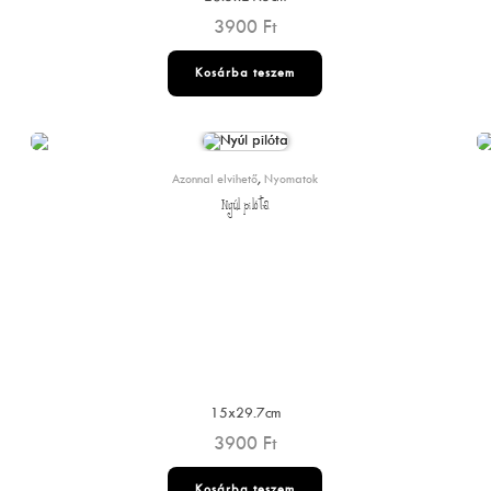
3900
Ft
Kosárba teszem
Azonnal elvihető
,
Nyomatok
Nyúl pilóta
15x29.7cm
3900
Ft
Kosárba teszem