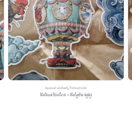
Azonnal elvihető
,
Falmatricák
Montauciel falmatrica – Montgolfier léghajó