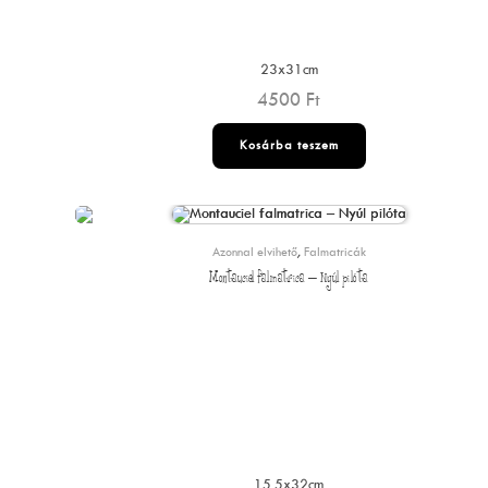
23x31cm
4500
Ft
Kosárba teszem
Azonnal elvihető
,
Falmatricák
Montauciel falmatrica – Nyúl pilóta
15.5x32cm