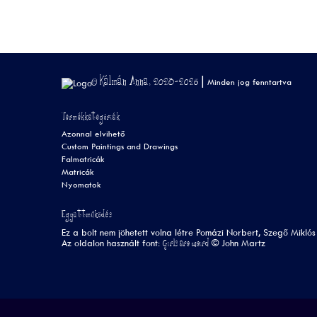
© Kálmán Anna, 2023-2026 |
Minden jog fenntartva
Termékkategóriák
Azonnal elvihető
Custom Paintings and Drawings
Falmatricák
Matricák
Nyomatok
Együttműködés
Ez a bolt nem jöhetett volna létre Pomázi Norbert, Szegő Miklós
Girls are weird
Az oldalon használt font:
©
John Martz