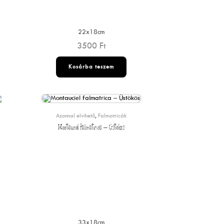
22x18cm
3500
Ft
Kosárba teszem
Azonnal elvihető
,
Falmatricák
Montauciel falmatrica – Üstökös
33x18cm