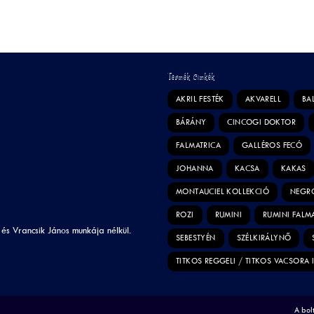
Termék Címkék
AKRIL FESTÉK
AKVARELL
BA
BÁRÁNY
CINCOGI DOKTOR
FALMATRICA
GALLÉROS FECÓ
JOHANNA
KACSA
KAKAS
MONTAUCIEL KOLLEKCIÓ
NEGR
ROZI
RUMINI
RUMINI FALM
 és Vrancsik János munkája nélkül.
SEBESTYÉN
SZÉLKIRÁLYNŐ
TITKOS REGGELI / TITKOS VACSORA 
A bolt