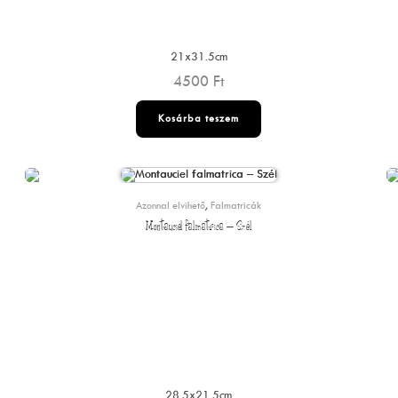
21x31.5cm
4500
Ft
Kosárba teszem
Azonnal elvihető
,
Falmatricák
Montauciel falmatrica – Szél
28.5x21.5cm