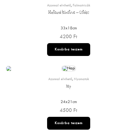
Azonnal elvihető
,
Falmatricák
Montauciel falmatrica – Üstökös
33x18cm
4200
Ft
Kosárba teszem
Azonnal elvihető
,
Nyomatok
Nap
24x21cm
4500
Ft
Kosárba teszem