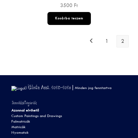
3500
Ft
Kosárba teszem
1
2
© Kálmán Anna, 2023-2026 |
Minden jog fenntartva
Termékkategóriák
Azonnal elvihető
Custom Paintings and Drawings
Falmatricák
Matricák
Nyomatok