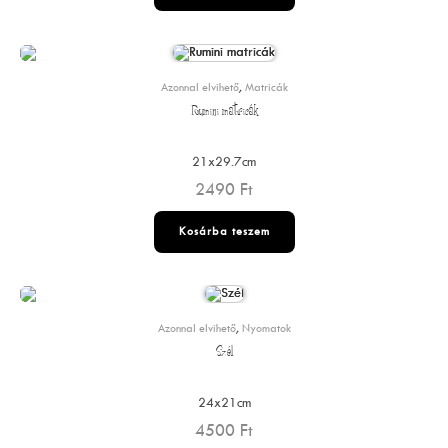
Azonnal elvihető
,
Matricák
Rumini matricák
21x29.7cm
2490
Ft
Kosárba teszem
Azonnal elvihető
,
Nyomatok
Szél
24x21cm
4500
Ft