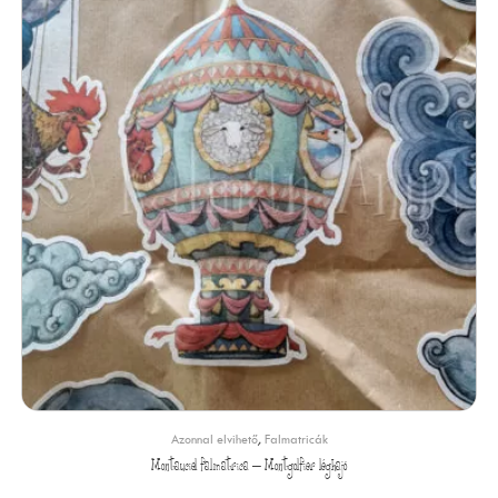
Azonnal elvihető
,
Falmatricák
Montauciel falmatrica – Montgolfier léghajó