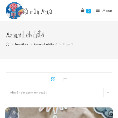
Skip
Kálmán Anna
to
Menu
0
content
Azonnal elvihető
>
Termékek
>
Azonnal elvihető
>
Page 2
Alapértelmezett rendezés