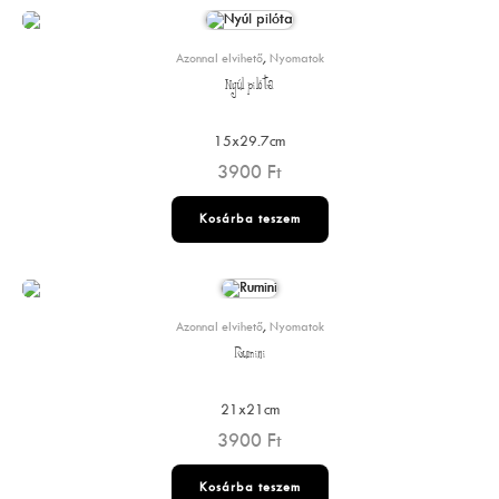
Azonnal elvihető
,
Nyomatok
Nyúl pilóta
15x29.7cm
3900
Ft
Kosárba teszem
Azonnal elvihető
,
Nyomatok
Rumini
21x21cm
3900
Ft
Kosárba teszem