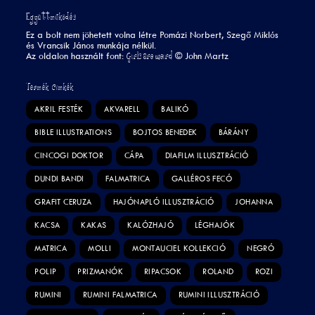
Együttműködés
Ez a bolt nem jöhetett volna létre Pomázi Norbert, Szegő Miklós
és Vrancsik János munkája nélkül.
Girls are weird
Az oldalon használt font:
©
John Martz
Termék Címkék
AKRIL FESTÉK
AKVARELL
BALIKÓ
BIBLE ILLUSTRATIONS
BOJTOS BENEDEK
BÁRÁNY
CINCOGI DOKTOR
CÁPA
DIAFILM ILLUSZTRÁCIÓ
DUNDI BANDI
FALMATRICA
GALLÉROS FECÓ
GRAFIT CERUZA
HAJÓNAPLÓ ILLUSZTRÁCIÓ
JOHANNA
KACSA
KAKAS
KALÓZHAJÓ
LÉGHAJÓK
MATRICA
MOLLI
MONTAUCIEL KOLLEKCIÓ
NEGRÓ
POLIP
PRIZMANÓK
RIPACSOK
ROLAND
ROZI
RUMINI
RUMINI FALMATRICA
RUMINI ILLUSZTRÁCIÓ