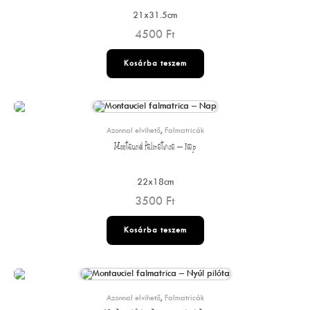
21x31.5cm
4500
Ft
Kosárba teszem
Azonnal elvihető
,
Falmatricák
Montauciel falmatrica – Nap
22x18cm
3500
Ft
Kosárba teszem
Azonnal elvihető
,
Falmatricák