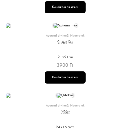
Kosárba teszem
Azonnal elvihető
,
Nyomatok
Sziréna trió
21x21cm
3900
Ft
Kosárba teszem
Azonnal elvihető
,
Nyomatok
Üstökös
24x16.5cm